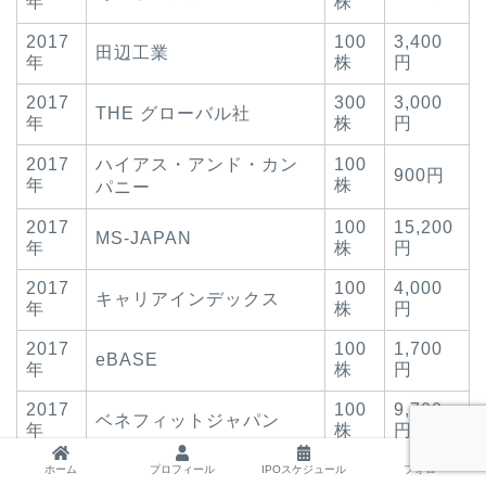
年
株
2017
100
3,400
田辺工業
年
株
円
2017
300
3,000
THE グローバル社
年
株
円
2017
ハイアス・アンド・カン
100
900円
年
株
パニー
2017
100
15,200
MS-JAPAN
年
株
円
2017
100
4,000
キャリアインデックス
年
株
円
2017
100
1,700
eBASE
年
株
円
2017
100
9,700
ベネフィットジャパン
年
株
円
2017
100
3,200
ホーム
プロフィール
IPOスケジュール
フォロー
ネットマーケティング