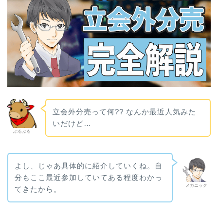
立会外分売って何?? なんか最近人気みた
いだけど…
ぶるぶる
よし、じゃあ具体的に紹介していくね。自
分もここ最近参加していてある程度わかっ
メカニック
てきたから。