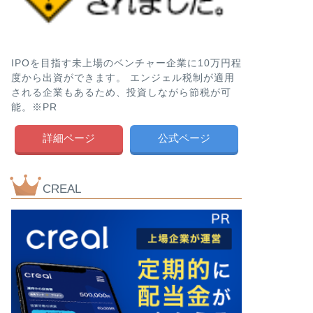
IPOを目指す未上場のベンチャー企業に10万円程
度から出資ができます。 エンジェル税制が適用
される企業もあるため、投資しながら節税が可
能。※PR
詳細ページ
公式ページ
CREAL