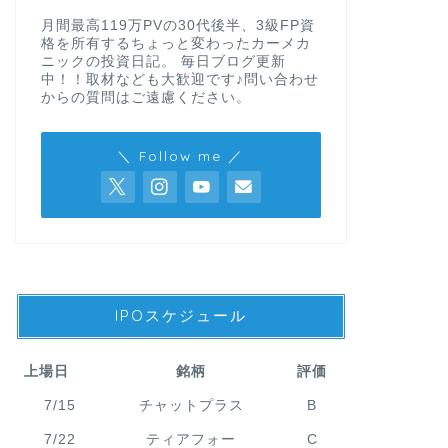
月間最高119万PVの30代後半、3級FP資
格を所有するちょっと変わったカーメカ
ニックの投資日記。 毎日ブログ更新
中！！取材なども大歓迎です♪問い合わせ
からの質問はご遠慮ください。
＼ Follow me ／
IPOスケジュール
上場日
銘柄
評価
7/15
チャットプラス
B
7/22
ティアフォー
C