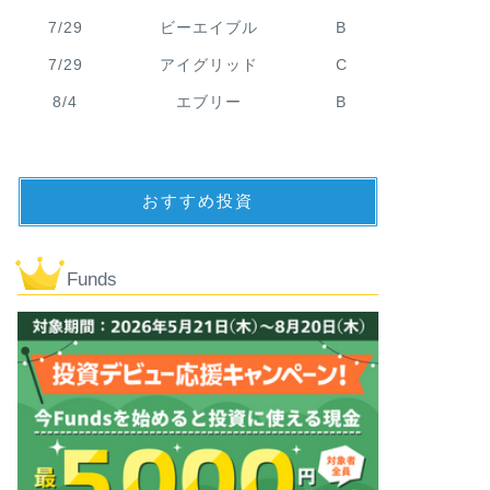
7/29
ビーエイブル
B
7/29
アイグリッド
C
8/4
エブリー
B
おすすめ投資
Funds