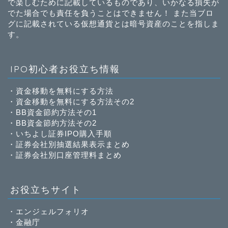
で楽しむために記載しているものであり、いかなる損失が
でた場合でも責任を負うことはできません！ また当ブロ
グに記載されている仮想通貨とは暗号資産のことを指しま
す。
IPO初心者お役立ち情報
・
資金移動を無料にする方法
・
資金移動を無料にする方法その2
・
BB資金節約方法その1
・
BB資金節約方法その2
・
いちよし証券IPO購入手順
・
証券会社別抽選結果表示まとめ
・
証券会社別口座管理料まとめ
お役立ちサイト
・
エンジェルフォリオ
・
金融庁