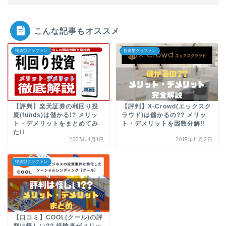
こんな記事もオススメ
投資型クラファン
投資型クラファン
【評判】楽天証券の利回り投
【評判】X-Crowd(エックスク
資(funds)は儲かる!? メリッ
ラウド)は儲かるの?? メリッ
ト・デメリットをまとめてみ
ト・デメリットを因数分解!!
た!!
2023年4月1日
2019年11月2日
投資型クラファン
【口コミ】COOL(クール)の評
判は怪しい?? 経験者がメリッ