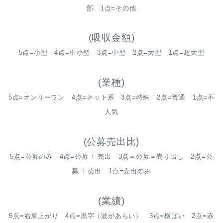
部 1点=その他
(吸収金額)
5点=小型 4点=中小型 3点=中型 2点=大型 1点=超大型
(業種)
5点=オンリーワン 4点=ネット系 3点=特殊 2点=普通 1点=不
人気
(公募売出比)
5点=公募のみ 4点=公募 〉売出 3点＝公募＝売り出し 2点=公
募〈 売出 1点=売出のみ
(業績)
5点=右肩上がり 4点=黒字（波があらい） 3点=横ばい 2点=赤