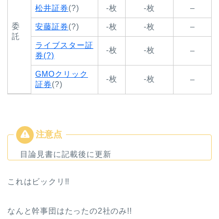
松井証券
(?)
-枚
-枚
–
委
安藤証券
(?)
-枚
-枚
–
託
ライブスター証
-枚
-枚
–
券(?)
GMOクリック
-枚
-枚
–
証券
(?)
目論見書に記載後に更新
これはビックリ!!
なんと幹事団はたったの2社のみ!!