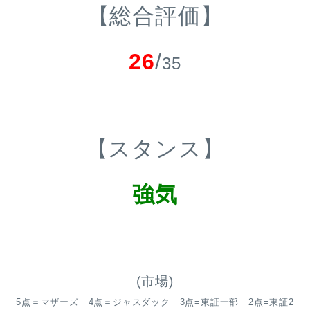
【総合評価】
26
/
35
【スタンス】
強気
(市場)
5点＝マザーズ 4点＝ジャスダック 3点=東証一部 2点=東証2