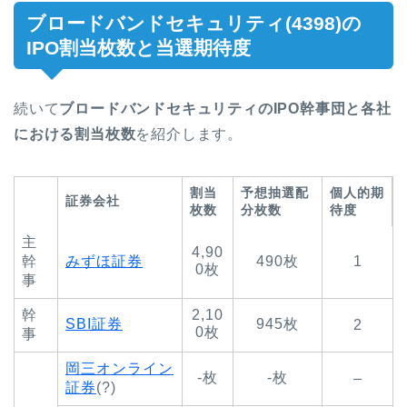
ブロードバンドセキュリティ(4398)の
IPO割当枚数と当選期待度
続いて
ブロードバンドセキュリティのIPO幹事団と各社
における割当枚数
を紹介します。
割当
予想抽選配
個人的期
証券会社
枚数
分枚数
待度
主
4,90
幹
みずほ証券
490枚
1
0枚
事
幹
2,10
SBI証券
945枚
2
0枚
事
岡三オンライン
-枚
-枚
–
証券
(?)