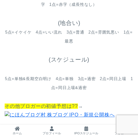
字 1点=赤字（成長性なし）
(地合い)
5点=イケイケ 4点=いい流れ 3点=普通 2点=雰囲気悪い 1点=
最悪
(スケジュール)
5点=単独&長期空白明け 4点=単独 3点=過密 2点=同日上場 1
点=同日上場&過密
その他ブロガーの初値予想は??
→
（ブログ村へ飛びます）
ホーム
プロフィール
IPOスケジュール
フォロー