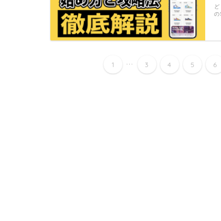
ど
の
...
1
3
4
5
6