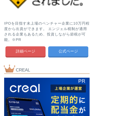
IPOを目指す未上場のベンチャー企業に10万円程
度から出資ができます。 エンジェル税制が適用
される企業もあるため、投資しながら節税が可
能。※PR
詳細ページ
公式ページ
CREAL