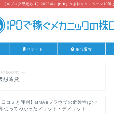
【当ブログ限定あり】2026年に参加すべき神キャンペーン10選
ロボアド
仮想通貨
CATEGORY ―
仮想通貨
【口コミと評判】Braveブラウザの危険性は??
2年使ってわかったメリット・デメリット