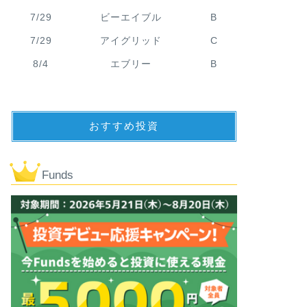
7/29
ビーエイブル
B
7/29
アイグリッド
C
8/4
エブリー
B
おすすめ投資
Funds