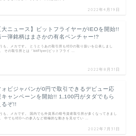
2022年4月19日
【大ニュース】ビットフライヤーがIEOを開始!!
第一弾銘柄はまさかの有名ベンチャー!?
うも、メカです。 とうとうあの取引所もIEOの取り扱いを公表しまし
。 その取引所とは「bitFlyer(ビットフライ …
2022年8月31日
フォビジャパンが0円で取引できるデビュー応
援キャンペーンを開始!! 1,100円がタダでもら
るぞ!!
うも、メカです。 国内でも外資系の暗号資産取引所が多くなってきまし
。 中でもIEOヘの参入など積極的な動きを見せてい …
2022年7月31日