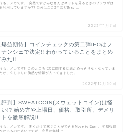
うも、メカです。 突然ですがみなさんはネットを見るときのブラウザは
を利用していますか?? 自分はここ2年ほどBrav …
2023年1月7日
【爆益期待】コインチェックの第二弾IEOはフ
ィナンシェで決定!! わかっていることをまとめ
みた!!
うも、メカです!! このところIEOに関する話題がめっきりなくなっていま
たが、久しぶりに胸熱な情報が入ってきました。 …
2022年12月30日
【評判】SWEATCOIN(スウェットコイン)は怪
しい!? 始め方や上場日、価格、取引所、デメリ
ットを徹底解説!!
うも、メカです。 歩くだけで稼ぐことができるMove to Earn。 初期投資
かかるものが多いですが、今回は無料で …