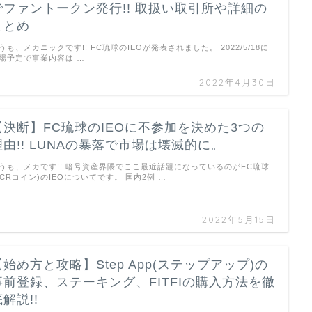
でファントークン発行!! 取扱い取引所や詳細の
まとめ
うも、メカニックです!! FC琉球のIEOが発表されました。 2022/5/18に
場予定で事業内容は …
2022年4月30日
【決断】FC琉球のIEOに不参加を決めた3つの
理由!! LUNAの暴落で市場は壊滅的に。
うも、メカです!! 暗号資産界隈でここ最近話題になっているのがFC琉球
FCRコイン)のIEOについてです。 国内2例 …
2022年5月15日
【始め方と攻略】Step App(ステップアップ)の
事前登録、ステーキング、FITFIの購入方法を徹
解説!!