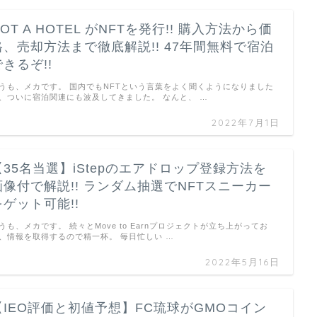
OT A HOTEL がNFTを発行!! 購入方法から価
格、売却方法まで徹底解説!! 47年間無料で宿泊
できるぞ!!
うも、メカです。 国内でもNFTという言葉をよく聞くようになりました
、ついに宿泊関連にも波及してきました。 なんと、 …
2022年7月1日
【35名当選】iStepのエアドロップ登録方法を
画像付で解説!! ランダム抽選でNFTスニーカー
をゲット可能!!
うも、メカです。 続々とMove to Earnプロジェクトが立ち上がってお
、情報を取得するので精一杯。 毎日忙しい …
2022年5月16日
【IEO評価と初値予想】FC琉球がGMOコイン