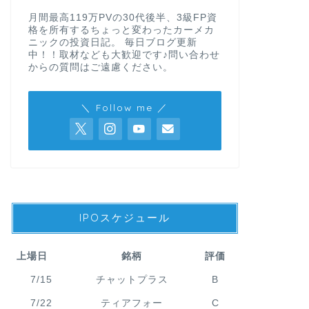
月間最高119万PVの30代後半、3級FP資
格を所有するちょっと変わったカーメカ
ニックの投資日記。 毎日ブログ更新
中！！取材なども大歓迎です♪問い合わせ
からの質問はご遠慮ください。
＼ Follow me ／
IPOスケジュール
上場日
銘柄
評価
7/15
チャットプラス
B
7/22
ティアフォー
C