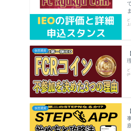
ど
上
仮想通貨
ど
(
仮想通貨
底