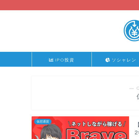
IPO投資
ソシャレン
― 
仮想通貨