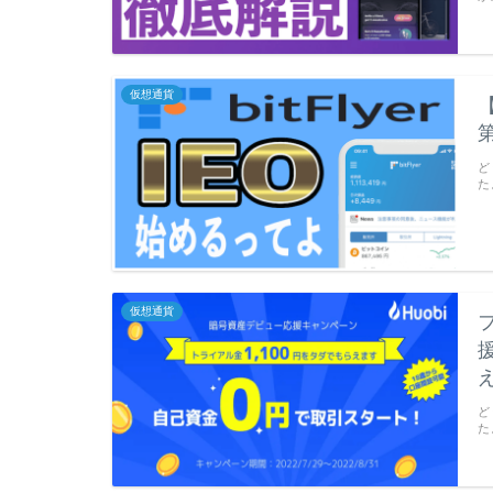
仮想通貨
ど
た
仮想通貨
え
ど
た