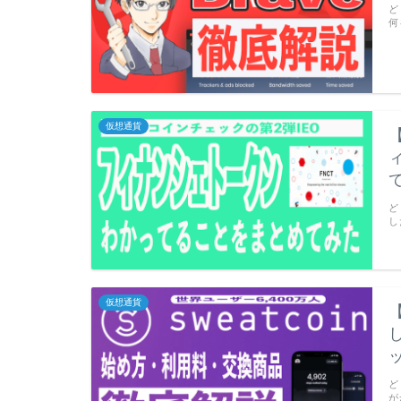
ど
何
仮想通貨
て
ど
し
仮想通貨
ど
が