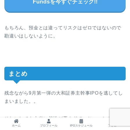
Fundsを今すぐチェック!!
もちろん、預金とは違ってリスクはゼロではないので
勘違いはしないように。
まとめ
残念ながら9月第一弾の大和証券主幹事IPOを逃してし
まいました。。
それにしても本当に相性が悪すぎて、じゃっかん笑え
ホーム
プロフィール
IPOスケジュール
フォロー
てきます 笑