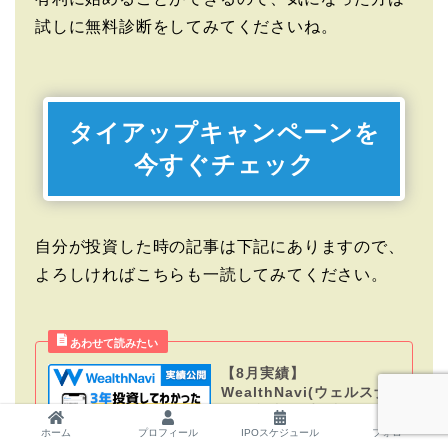
試しに無料診断をしてみてくださいね。
タイアップキャンペーンを
今すぐチェック
自分が投資した時の記事は下記にありますので、
よろしければこちらも一読してみてください。
【8月実績】
WealthNavi(ウェルスナ
ビ)の評判は手数料が原
因?? 大儲けか元本割れか
ホーム
プロフィール
IPOスケジュール
フォロー