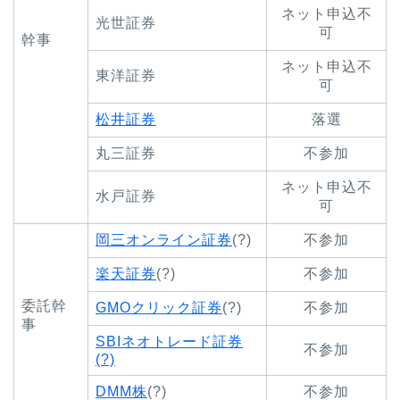
ネット申込不
光世証券
可
幹事
ネット申込不
東洋証券
可
松井証券
落選
丸三証券
不参加
ネット申込不
水戸証券
可
岡三オンライン証券
(?)
不参加
楽天証券
(?)
不参加
委託幹
GMOクリック証券
(?)
不参加
事
SBIネオトレード証券
不参加
(?)
DMM株
(?)
不参加