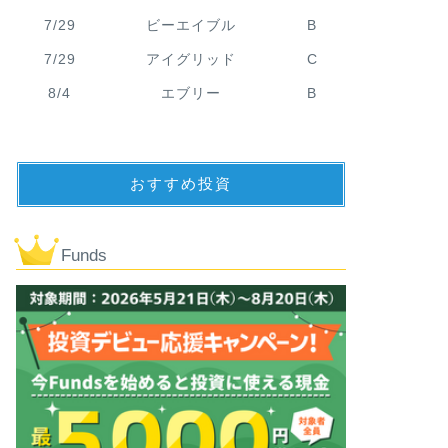
7/29
ビーエイブル
B
7/29
アイグリッド
C
8/4
エブリー
B
おすすめ投資
Funds