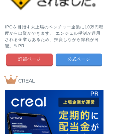
IPOを目指す未上場のベンチャー企業に10万円程
度から出資ができます。 エンジェル税制が適用
される企業もあるため、投資しながら節税が可
能。※PR
詳細ページ
公式ページ
CREAL