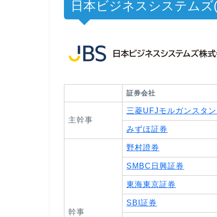
日本ビジネスシステムズ(5
証券会社
三菱UFJモルガンスタ
主幹事
みずほ証券
野村證券
SMBC日興証券
東海東京証券
SBI証券
幹事