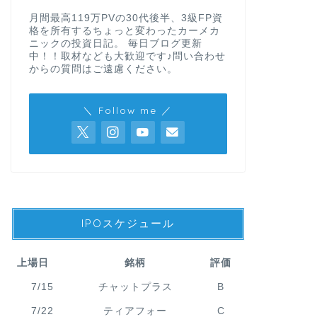
月間最高119万PVの30代後半、3級FP資
格を所有するちょっと変わったカーメカ
ニックの投資日記。 毎日ブログ更新
中！！取材なども大歓迎です♪問い合わせ
からの質問はご遠慮ください。
＼ Follow me ／
IPOスケジュール
上場日
銘柄
評価
7/15
チャットプラス
B
7/22
ティアフォー
C