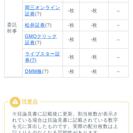
岡三オンライン
-枚
-枚
–
証券
(?)
委託
松井証券
(?)
-枚
-枚
–
幹事
GMOクリック
-枚
-枚
–
証券
(?)
ライブスター証
-枚
-枚
–
券(?)
DMM株
(?)
-枚
-枚
–
※目論見書に記載後に更新。割当枚数が表示さ
れている場合は目論見書に記載されている数字
を元に算出したものです。実際の配分枚数は上
記よりも少なくなる可能性があります。