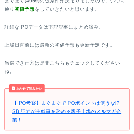
まぐまぐ(4059)
の仮条件が決まりましたので、いつも
通り
初値予想
をしていきたいと思います。
詳細なIPOデータは下記記事にまとめ済み。
上場日直前には最新の初値予想も更新予定です。
当選できた方は是非こちらもチェックしてください
ね。
あわせて読みたい
【IPO考察】まぐまぐでIPOポイントは使うな!?
SBI証券が主幹事を務める親子上場のメルマガ企
業!!