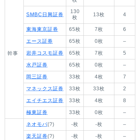
130
SMBC日興証券
13枚
4
枚
東海東京証券
65枚
7枚
6
エース証券
65枚
0枚
–
岩井コスモ証券
65枚
7枚
5
幹事
水戸証券
65枚
0枚
–
岡三証券
33枚
4枚
7
マネックス証券
33枚
33枚
2
エイチエス証券
33枚
4枚
8
極東証券
33枚
0枚
–
ネオモバ
(?)
-枚
-枚
–
楽天証券
(?)
-枚
-枚
–