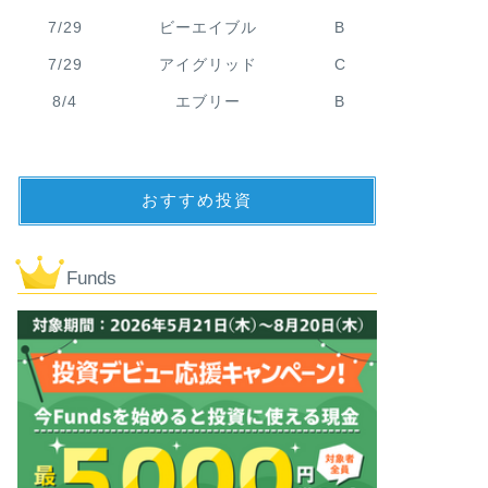
7/29
ビーエイブル
B
7/29
アイグリッド
C
8/4
エブリー
B
おすすめ投資
Funds