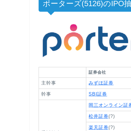
ポーターズ(5126)のIPO
証券会社
主幹事
みずほ証券
幹事
SBI証券
岡三オンライン証
松井証券
(?)
楽天証券
(?)