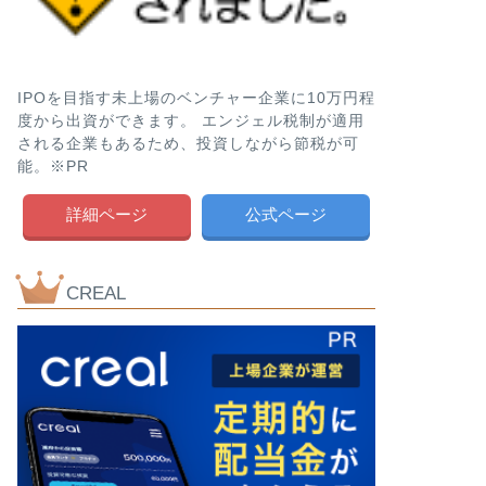
IPOを目指す未上場のベンチャー企業に10万円程
度から出資ができます。 エンジェル税制が適用
される企業もあるため、投資しながら節税が可
能。※PR
詳細ページ
公式ページ
CREAL