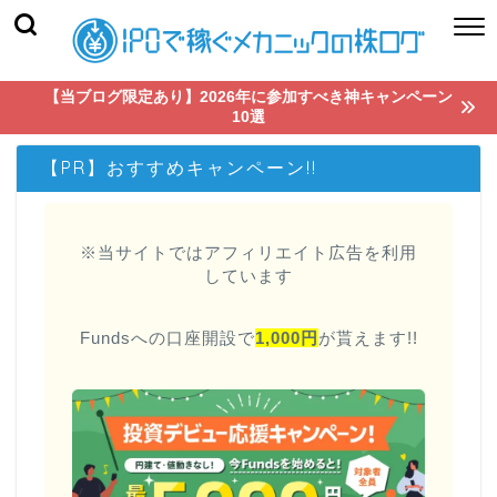
【当ブログ限定あり】2026年に参加すべき神キャンペーン
10選
【PR】おすすめキャンペーン!!
※当サイトではアフィリエイト広告を利用
しています
Fundsへの口座開設で
1,000円
が貰えます!!