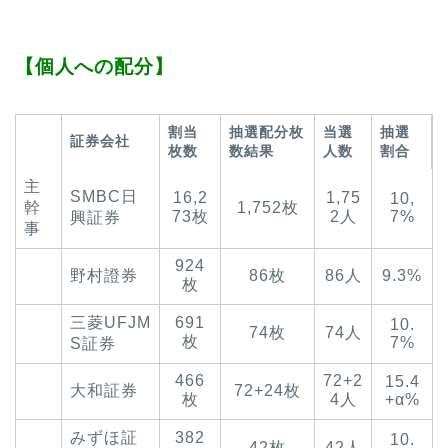
【個人への配分】
割当
抽選配分枚
当選
抽選
証券会社
枚数
数結果
人数
割合
主
SMBC日
16,2
1,75
10,
幹
1,752枚
73枚
2人
7%
興証券
事
924
野村證券
86枚
86人
9.3%
枚
三菱UFJM
691
10.
74枚
74人
枚
7%
S証券
466
72+2
15.4
大和証券
72+24枚
枚
4人
+α%
みずほ証
382
10.
42枚
42人