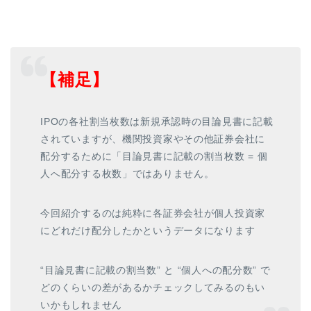
【補足】
IPOの各社割当枚数は新規承認時の目論見書に記載
されていますが、機関投資家やその他証券会社に
配分するために「目論見書に記載の割当枚数 = 個
人へ配分する枚数」ではありません。
今回紹介するのは純粋に各証券会社が個人投資家
にどれだけ配分したかというデータになります
“目論見書に記載の割当数” と “個人への配分数” で
どのくらいの差があるかチェックしてみるのもい
いかもしれません