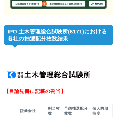
IPO 土木管理総合試験所(6171)における
各社の抽選配分枚数結果
【目論見書に記載の割当】
割当枚
予想抽選配分
個人的期
証券会社
数
枚数
待度