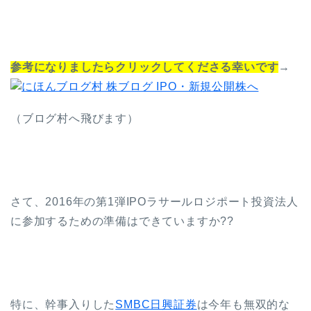
参考になりましたらクリックしてくださる幸いです
→
（ブログ村へ飛びます）
さて、2016年の第1弾IPOラサールロジポート投資法人
に参加するための準備はできていますか??
特に、幹事入りした
SMBC日興証券
は今年も無双的な