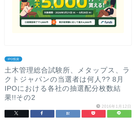
IPO投資
土木管理総合試験所、メタップス、ラ
クトジャパンの当選者は何人?? 8月
IPOにおける各社の抽選配分枚数結
果!!その2
2016年1月12日