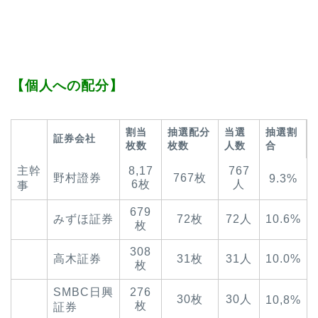
【個人への配分】
割当
抽選配分
当選
抽選割
証券会社
枚数
枚数
人数
合
主幹
8,17
767
野村證券
767枚
9.3%
6枚
人
事
679
みずほ証券
72枚
72人
10.6%
枚
308
高木証券
31枚
31人
10.0%
枚
SMBC日興
276
30枚
30人
10,8%
枚
証券