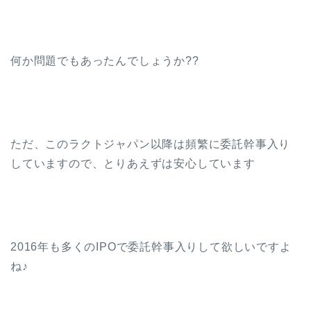
何か問題でもあったんでしょうか??
ただ、このラクトジャパン以降は頻繁に委託幹事入り
していますので、とりあえずは安心しています
2016年も多くのIPOで委託幹事入りして欲しいですよ
ね♪