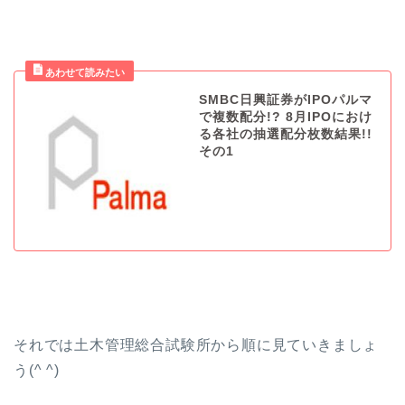
SMBC日興証券がIPOパルマ
で複数配分!? 8月IPOにおけ
る各社の抽選配分枚数結果!!
その1
それでは土木管理総合試験所から順に見ていきましょ
う(^ ^)