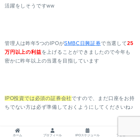
活躍をしそうですww
管理人は昨年5つのIPOが
SMBC日興証券
で当選して
25
万円以上の利益
を上げることができましたので今年も
密かに昨年以上の当選を目指しています
IPO投資では必須の証券会社
ですので、まだ口座をお持
ちでない方は必ず準備しておくようにしてくださいね♪
ホーム
プロフィール
IPOスケジュール
フォロー