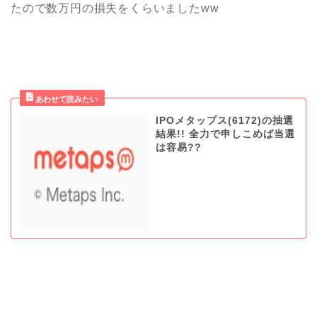
たので数万円の損失をくらいましたww
IPOメタップス(6172)の抽選
結果!! 全力で申しこめば当選
は容易??