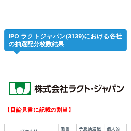
IPO ラクトジャパン(3139)における各社
の抽選配分枚数結果
【目論見書に記載の割当】
割当
予想抽選配
個人的