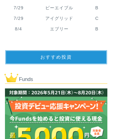
7/29
ビーエイブル
B
7/29
アイグリッド
C
8/4
エブリー
B
おすすめ投資
Funds