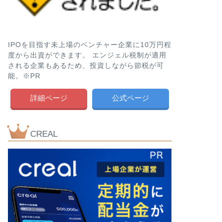
IPOを目指す未上場のベンチャー企業に10万円程
度から出資ができます。 エンジェル税制が適用
される企業もあるため、投資しながら節税が可
能。※PR
詳細ページ
公式ページ
CREAL