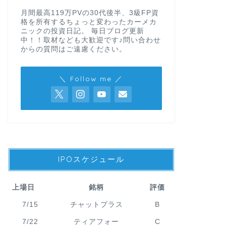
月間最高119万PVの30代後半、3級FP資
格を所有するちょっと変わったカーメカ
ニックの投資日記。 毎日ブログ更新
中！！取材なども大歓迎です♪問い合わせ
からの質問はご遠慮ください。
＼ Follow me ／
IPOスケジュール
上場日
銘柄
評価
7/15
チャットプラス
B
7/22
ティアフォー
C