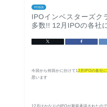
IPO投資
IPOインベスターズクラ
多数!! 12月IPOの
今回から何回かに分けて1
2月IPOの各
思います
12月はかなりのIPOが新規承認されたので