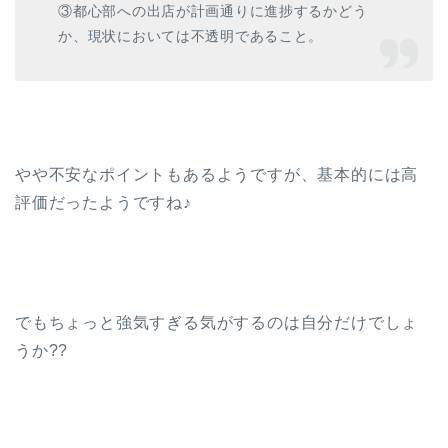
③都心部への出店が計画通りに進捗するかどう
か、現状においては不透明であること。
やや不安なポイントもあるようですが、基本的には高
評価だったようですね♪
でもちょっと強気すぎる気がするのは自分だけでしょ
うか??