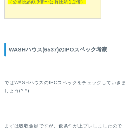
（公募比約0,9倍〜公募比約1,2倍）
WASHハウス(6537)のIPOスペック考察
ではWASHハウスのIPOスペックをチェックしていきま
しょう(^ ^)
まずは吸収金額ですが、仮条件が上ブレしましたので