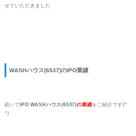
せていただきました
WASHハウス(6537)のIPO業績
続いて
IPO WASHハウス(6537)
の業績
をご紹介です(^
^)