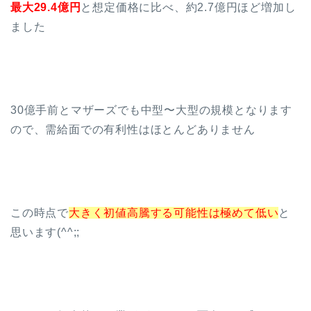
最大29.4億円
と想定価格に比べ、約2.7億円ほど増加し
ました
30億手前とマザーズでも中型〜大型の規模となります
ので、需給面での有利性はほとんどありません
この時点で
大きく初値高騰する可能性は極めて低い
と
思います(^^;;