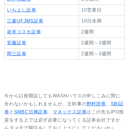
いちよし証券
10営業日
三菱UFJMS証券
10日未満
岩井コスモ証券
2週間
安藤証券
2週間～3週間
岡三証券
2週間～3週間
今から口座開設してもWASHハウスの申しこみに間に
合わないかもしれませんが、主幹事の
野村證券
、
SBI証
券
と
SMBC日興証券
、
マネックス証券
はこの先もIPO投
資をする上では必ず必要になってくる証券会社ですか
らダメ元で開設をしておくようにしてくださいね♪