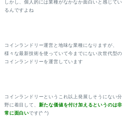
しかし、個人的には業種がなかなか面白いと感じてい
るんですよね
コインランドリー運営と地味な業種になりますが、
様々な最新技術を使っていて今までにない次世代型の
コインランドリーを運営しています
コインランドリーというこれ以上発展しそうにない分
野に着目して、
新たな価値を付け加えるというのは非
常に面白い
です(^ ^)