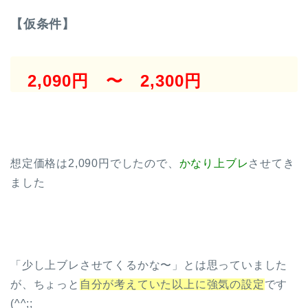
【仮条件】
2,090円 〜 2,300円
想定価格は2,090円でしたので、
かなり上ブレ
させてき
ました
「少し上ブレさせてくるかな〜」とは思っていました
が、ちょっと
自分が考えていた以上に強気の設定
です
(^^;;