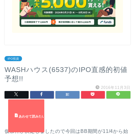
IPO投資
WASHハウス(6537)のIPO直感的初値
予想!!
2016年11月3日
仮条件が決定しましたので今回はBB期間が11/4から始