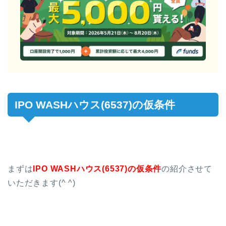
IPO WASHハウス(6537)の仮条件
まずは
IPO WASHハウス(6537)の仮条件
の紹介させて
いただきます(^ ^)