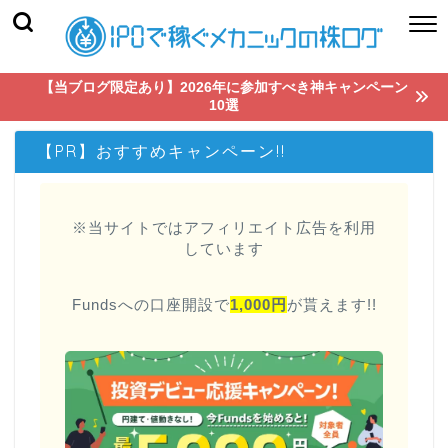
【当ブログ限定あり】2026年に参加すべき神キャンペーン
10選
【PR】おすすめキャンペーン!!
※当サイトではアフィリエイト広告を利用
しています
Fundsへの口座開設で
1,000円
が貰えます!!