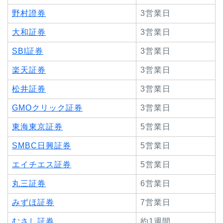
野村證券
3営業日
大和証券
3営業日
SBI証券
3営業日
楽天証券
3営業日
松井証券
3営業日
GMOクリック証券
3営業日
東海東京証券
5営業日
SMBC日興証券
5営業日
エイチエス証券
5営業日
丸三証券
6営業日
みずほ証券
7営業日
むさし証券
約1週間