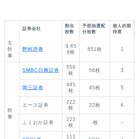
割当
予想抽選配
個人的期
証券会社
枚数
分枚数
待度
主
9,45
幹
野村證券
851枚
1
8枚
事
556
SMBC日興証券
56枚
3
枚
445
岡三証券
45枚
5
枚
222
エース証券
22枚
6
枚
幹
事
222
ふくおか証券
-枚
–
枚
111