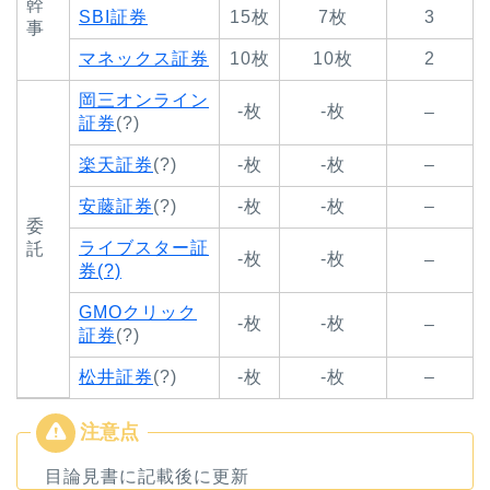
幹
SBI証券
15枚
7枚
3
事
マネックス証券
10枚
10枚
2
岡三オンライン
-枚
-枚
–
証券
(?)
楽天証券
(?)
-枚
-枚
–
安藤証券
(?)
-枚
-枚
–
委
ライブスター証
託
-枚
-枚
–
券(?)
GMOクリック
-枚
-枚
–
証券
(?)
松井証券
(?)
-枚
-枚
–
目論見書に記載後に更新