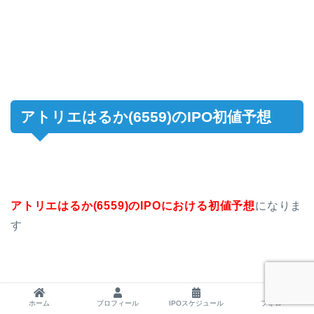
アトリエはるか(6559)のIPO初値予想
アトリエはるか(6559)のIPOにおける初値予想
になりま
す
ホーム
プロフィール
IPOスケジュール
フォロー
“
直感的初値予想
“は仮条件決定後、”
独断と偏見初値予