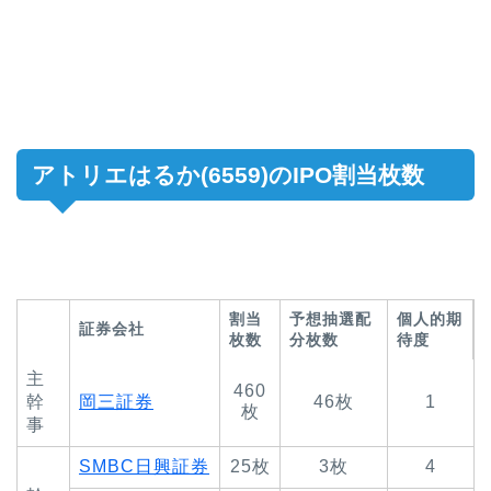
アトリエはるか(6559)のIPO割当枚数
割当
予想抽選配
個人的期
証券会社
枚数
分枚数
待度
主
460
幹
岡三証券
46枚
1
枚
事
SMBC日興証券
25枚
3枚
4