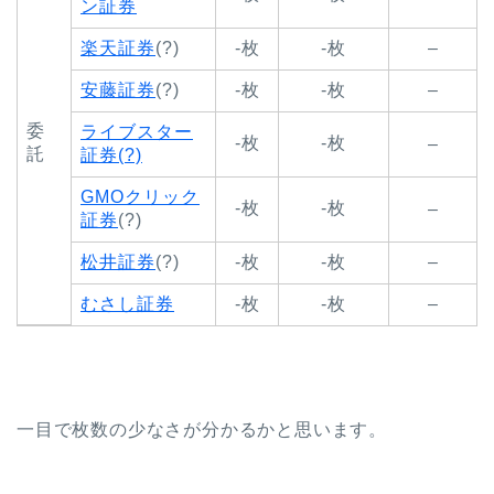
ン証券
楽天証券
(?)
-枚
-枚
–
安藤証券
(?)
-枚
-枚
–
委
ライブスター
-枚
-枚
–
託
証券(?)
GMOクリック
-枚
-枚
–
証券
(?)
松井証券
(?)
-枚
-枚
–
むさし証券
-枚
-枚
–
一目で枚数の少なさが分かるかと思います。