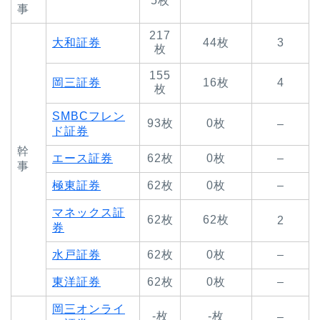
5枚
事
217
大和証券
44枚
3
枚
155
岡三証券
16枚
4
枚
SMBCフレン
93枚
0枚
–
ド証券
幹
エース証券
62枚
0枚
–
事
極東証券
62枚
0枚
–
マネックス証
62枚
62枚
2
券
水戸証券
62枚
0枚
–
東洋証券
62枚
0枚
–
岡三オンライ
-枚
-枚
–