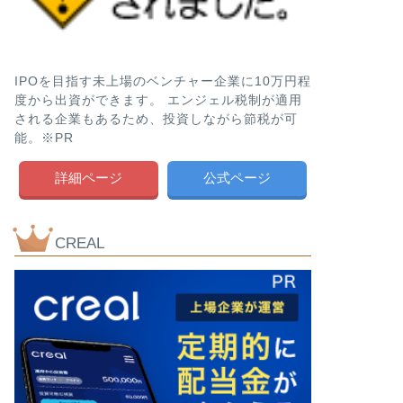
IPOを目指す未上場のベンチャー企業に10万円程
度から出資ができます。 エンジェル税制が適用
される企業もあるため、投資しながら節税が可
能。※PR
詳細ページ
公式ページ
CREAL