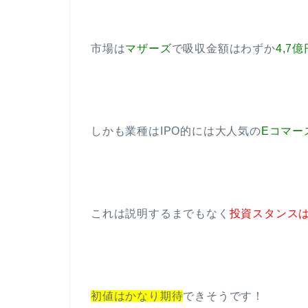
市場は
マザーズ
で吸収金額はわずか
4,7億
しかも業種はIPO的には大人気の
Eコマー
これは説明するまでもなく
投資スタンス
初値はかなり期待
できそうです！