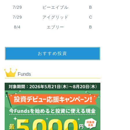
7/29
ビーエイブル
B
7/29
アイグリッド
C
8/4
エブリー
B
おすすめ投資
Funds