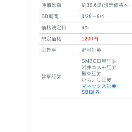
時価総額
約36.6億(想定価格ベ
BB期間
8/29～9/4
価格決定日
9/5
想定価格
1200円
主幹事
野村証券
SMBC日興証券
岩井コスモ証券
極東証券
幹事証券
いちよし証券
マネックス証券
SBI証券