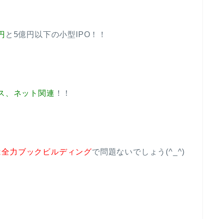
円
と5億円以下の小型IPO！！
ス、ネット関連
！！
は全力ブックビルディング
で問題ないでしょう(^_^)