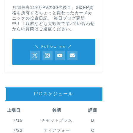
月間最高119万PVの30代後半、3級FP資
格を所有するちょっと変わったカーメカ
ニックの投資日記。 毎日ブログ更新
中！！取材なども大歓迎です♪問い合わせ
からの質問はご遠慮ください。
＼ Follow me ／
IPOスケジュール
上場日
銘柄
評価
7/15
チャットプラス
B
7/22
ティアフォー
C