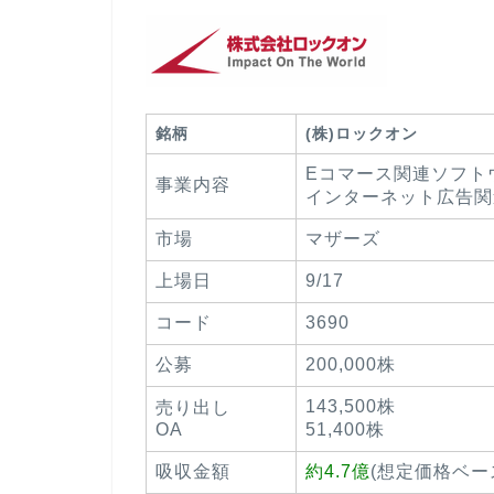
銘柄
(株)ロックオン
Eコマース関連ソフト
事業内容
インターネット広告関
市場
マザーズ
上場日
9/17
コード
3690
公募
200,000株
143,500株
売り出し
OA
51,400株
吸収金額
約4.7億
(想定価格ベー