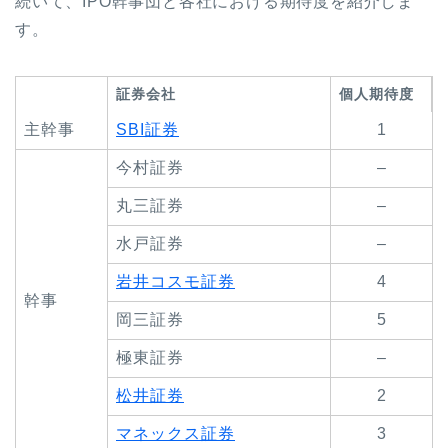
続いて、IPO幹事団と各社における期待度を紹介しま
す。
証券会社
個人期待度
主幹事
SBI証券
1
今村証券
–
丸三証券
–
水戸証券
–
岩井コスモ証券
4
幹事
岡三証券
5
極東証券
–
松井証券
2
マネックス証券
3