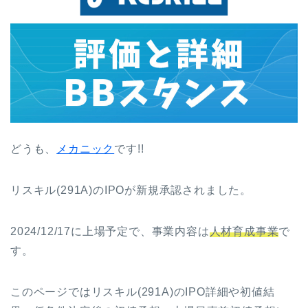
どうも、
メカニック
です!!
リスキル(291A)のIPOが新規承認されました。
2024/12/17に上場予定で、事業内容は
人材育成事業
で
す。
このページではリスキル(291A)のIPO詳細や初値結