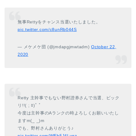
無事Rettyをチャンス当選いたしました。
pic.twitter.com/c8unRb044S
— メケメケ団 (@jmdapgjmwtadm)
October 22,
2020
Retty 主幹事でもない野村證券さんで当選、ビック
リ!!( ; ﾛ)ﾟ ﾟ
今度は主幹事のAランクの時よろしくお願いいたし
ますm(_ _)m
でも、野村さんありがとう♪
pic.twitter.com/WEb5J4Lvgz