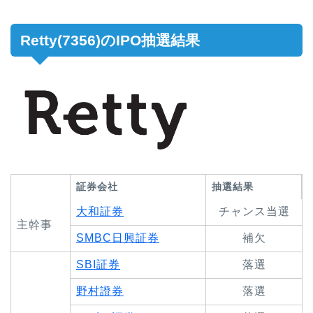
Retty(7356)のIPO抽選結果
証券会社
抽選結果
大和証券
チャンス当選
主幹事
SMBC日興証券
補欠
SBI証券
落選
野村證券
落選