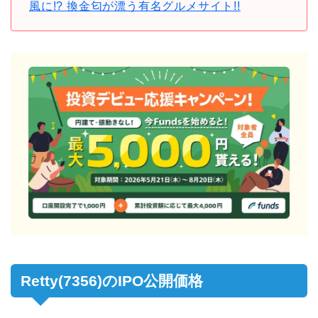
風に!? 換金匂が漂う有名グルメサイト!!
Retty(7356)のIPO公開価格