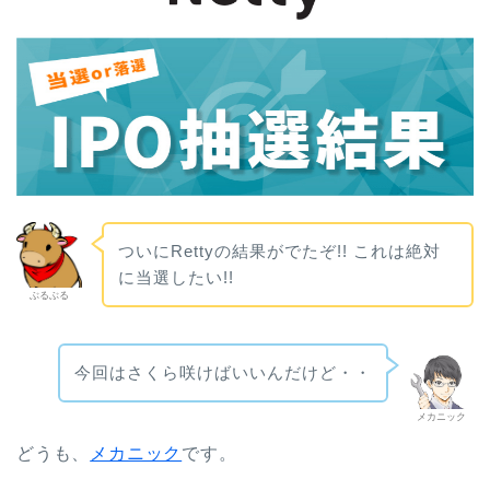
ついにRettyの結果がでたぞ!! これは絶対
に当選したい!!
ぶるぶる
今回はさくら咲けばいいんだけど・・
メカニック
どうも、
メカニック
です。