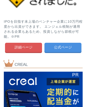
IPOを目指す未上場のベンチャー企業に10万円程
度から出資ができます。 エンジェル税制が適用
される企業もあるため、投資しながら節税が可
能。※PR
詳細ページ
公式ページ
CREAL