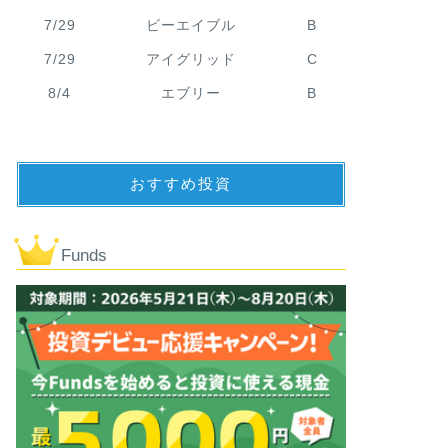
7/29
ビーエイブル
B
7/29
アイグリッド
C
8/4
エブリー
B
おすすめ投資
Funds