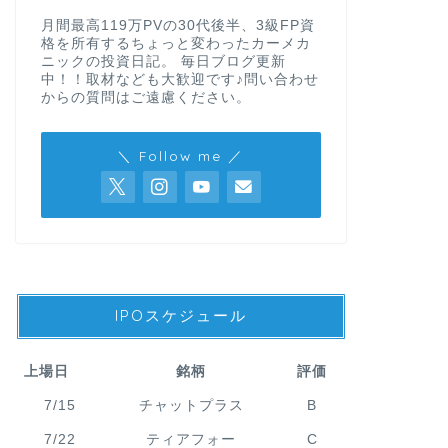
月間最高119万PVの30代後半、3級FP資
格を所有するちょっと変わったカーメカ
ニックの投資日記。 毎日ブログ更新
中！！取材なども大歓迎です♪問い合わせ
からの質問はご遠慮ください。
＼ Follow me ／
IPOスケジュール
上場日
銘柄
評価
7/15
チャットプラス
B
7/22
ティアフォー
C