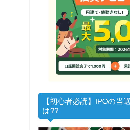
【初心者必読】IPOの当
は??