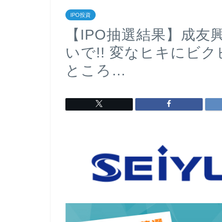
IPO投資
【IPO抽選結果】成
いで!! 変なヒキにビ
ところ…