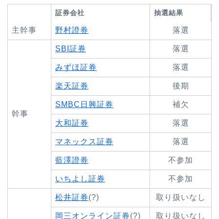
証券会社
抽選結果
主幹事
野村證券
落選
SBI証券
落選
みずほ証券
落選
楽天証券
後期
SMBC日興証券
補欠
幹事
大和証券
落選
マネックス証券
落選
藍澤證券
不参加
いちよし証券
不参加
松井証券
(?)
取り扱いなし
岡三オンライン証券
(?)
取り扱いなし