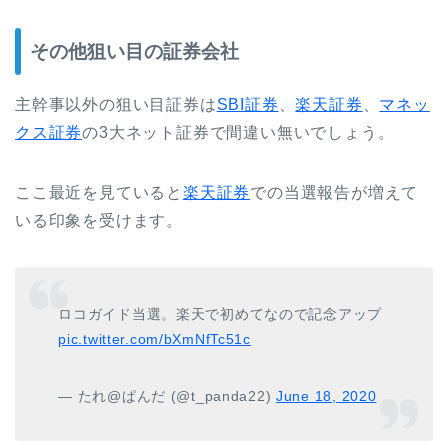
その他狙い目の証券会社
主幹事以外の狙い目証券は
SBI証券
、
楽天証券
、
マネッ
クス証券
の3大ネット証券で間違い無いでしょう。
ここ最近を見ていると
楽天証券
での当選報告が増えて
いる印象を受けます。
ロコガイド当選。楽天で初めてなので記念アップ
pic.twitter.com/bXmNfTc51c
— たれ@ぱんだ (@t_panda22)
June 18, 2020