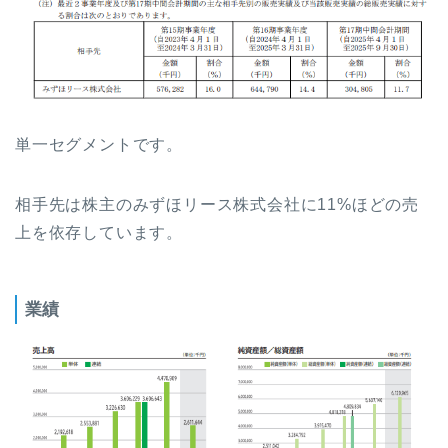
単一セグメントです。
相手先は株主のみずほリース株式会社に11%ほどの売
上を依存しています。
業績