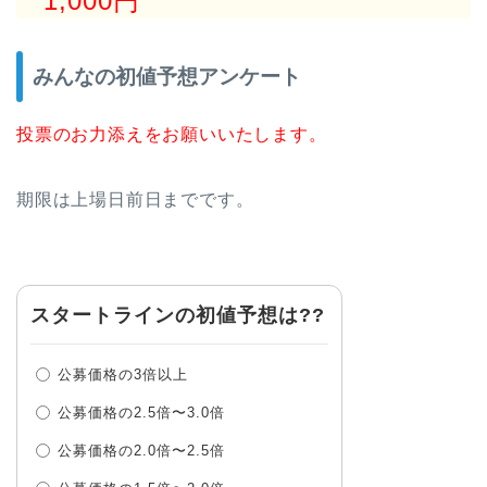
1,000円
みんなの初値予想アンケート
投票のお力添えをお願いいたします。
期限は上場日前日までです。
スタートラインの初値予想は??
公募価格の3倍以上
公募価格の2.5倍〜3.0倍
公募価格の2.0倍〜2.5倍