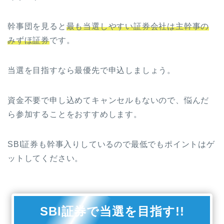
幹事団を見ると
最も当選しやすい証券会社は主幹事の
みずほ証券
です。
当選を目指すなら最優先で申込しましょう。
資金不要で申し込めてキャンセルもないので、悩んだ
ら参加することをおすすめします。
SBI証券も幹事入りしているので最低でもポイントはゲ
ットしてください。
SBI証券で当選を目指す!!