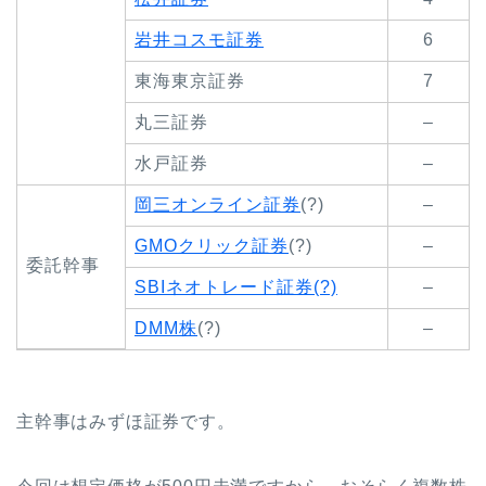
岩井コスモ証券
6
東海東京証券
7
丸三証券
–
水戸証券
–
岡三オンライン証券
(?)
–
GMOクリック証券
(?)
–
委託幹事
SBIネオトレード証券(?)
–
DMM株
(?)
–
主幹事はみずほ証券です。