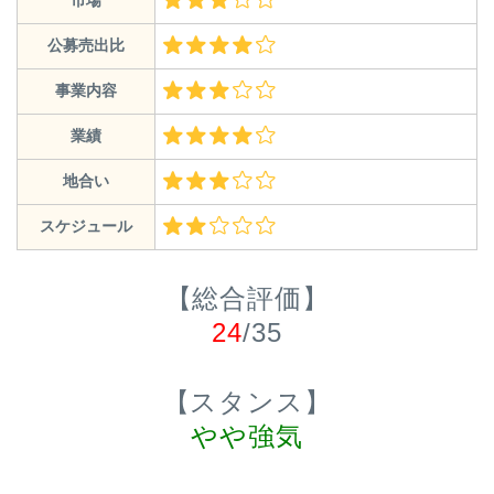
市場
公募売出比
事業内容
業績
地合い
スケジュール
【総合評価】
24
/35
【スタンス】
やや強気