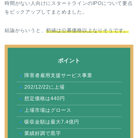
時間がない人向けにスタートラインのIPOについて要点
をピックアップしてまとめました。
結論からいうと、
初値は公募価格以上なりそうです。
ポイント
障害者雇用支援サービス事業
202/12/22に上場
想定価格は440円
上場市場はグロース
吸収金額は最大7.4億円
業績好調で黒字