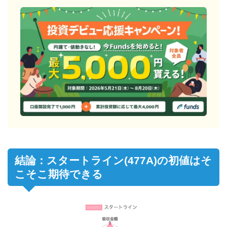
結論：スタートライン(477A)の初値はそ
こそこ期待できる