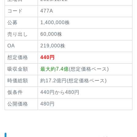
コード
477A
公募
1,400,000株
売り出し
60,000株
OA
219,000株
想定価格
440円
吸収金額
最大約7.4億
(想定価格ベース)
時価総額
約17.2億円(想定価格ベース)
仮条件
440円から480円
公開価格
480円