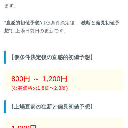
ます。
“
直感的初値予想
“は仮条件決定後、”
独断と偏見初値予
想
“は上場日前日の更新です。
【仮条件決定後の直感的初値予想】
800円 ～ 1,200円
(公募価格の1.8倍〜2.3倍)
【上場直前の独断と偏見初値予想】