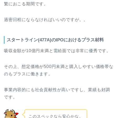
繁におこる期間です。
過密日程にならなければいいのですが。。
スタートライン(477A)のIPOにおけるプラス材料
吸収金額が10億円未満と需給面では非常に優秀です。
その上、想定価格が500円未満と購入しやすい価格帯な
のもプラスに働きます。
事業内容的にも社会貢献性が高いですし、業績も好調
です。
このスペックなら安心かな。