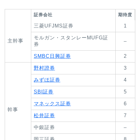
証券会社
期待度
三菱UFJMS証券
1
モルガン・スタンレーMUFG証
主幹事
–
券
SMBC日興証券
2
野村證券
3
みずほ証券
4
SBI証券
5
マネックス証券
6
幹事
松井証券
7
中銀証券
–
岡三証券
8