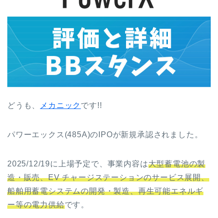
どうも、
メカニック
です!!
パワーエックス(485A)のIPOが新規承認されました。
2025/12/19に上場予定で、事業内容は
大型蓄電池の製
造・販売、EV チャージステーションのサービス展開、
船舶用蓄電システムの開発・製造、再生可能エネルギ
ー等の電力供給
です。