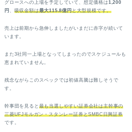
グロースへの上場を予定していて、想定価格は
1,200
円
、
吸収金額は
最大115.8億円
と大型規模です。
売上は前期から急伸しましたがいまだに赤字が続いて
います。
また3社同一上場となってしまったのでスケジュールも
恵まれていません。
残念ながらこのスペックでは初値高騰は難しそうで
す。
幹事団を見ると
最も当選しやすい証券会社は主幹事の
三菱UFJモルガン・スタンレー証券とSMBC日興証券
です。