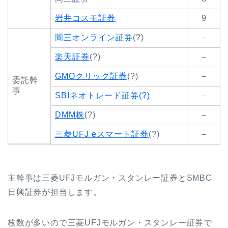
岩井コスモ証券
9
岡三オンライン証券
(?)
–
楽天証券
(?)
–
GMOクリック証券
(?)
–
委託幹
事
SBIネオトレード証券(?)
–
DMM株
(?)
–
三菱UFJ eスマート証券
(?)
–
主幹事は三菱UFJモルガン・スタンレー証券とSMBC
日興証券が担当します。
枚数が多いので三菱UFJモルガン・スタンレー証券で