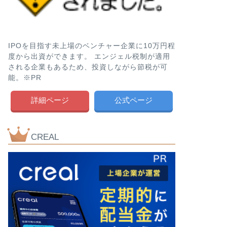
IPOを目指す未上場のベンチャー企業に10万円程
度から出資ができます。 エンジェル税制が適用
される企業もあるため、投資しながら節税が可
能。※PR
詳細ページ
公式ページ
CREAL