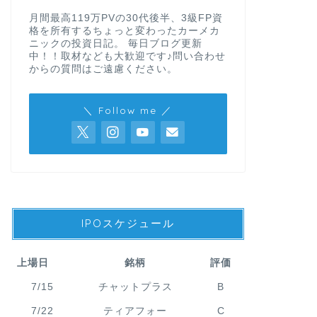
月間最高119万PVの30代後半、3級FP資
格を所有するちょっと変わったカーメカ
ニックの投資日記。 毎日ブログ更新
中！！取材なども大歓迎です♪問い合わせ
からの質問はご遠慮ください。
＼ Follow me ／
IPOスケジュール
上場日
銘柄
評価
7/15
チャットプラス
B
7/22
ティアフォー
C