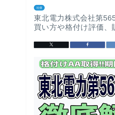
社債
東北電力株式会社第56
買い方や格付け評価、販