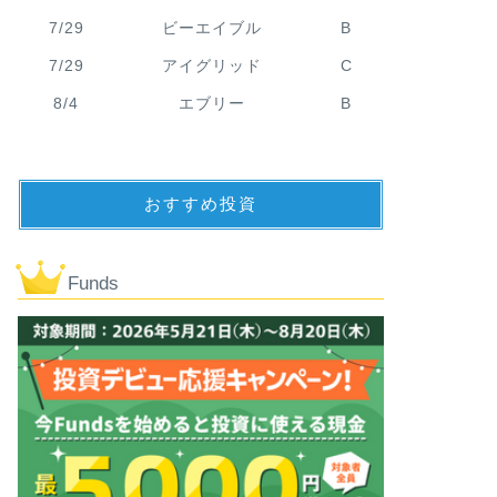
7/29
ビーエイブル
B
7/29
アイグリッド
C
8/4
エブリー
B
おすすめ投資
Funds