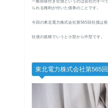
一般担保付き社債というのは会社のすべ
られる権利が付いた債券のことです。
今回の東北電力株式会社第565回社債は発
社債の規模でいうと小型から中型です。
東北電力株式会社第565