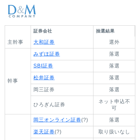
証券会社
抽選結果
主幹事
大和証券
選外
みずほ証券
落選
SBI証券
落選
松井証券
落選
幹事
岡三証券
落選
ネット申込不
ひろぎん証券
可
岡三オンライン証券
(?)
落選
楽天証券
(?)
取り扱いなし