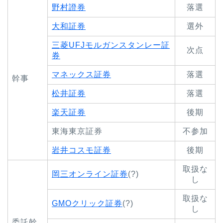
野村證券
落選
大和証券
選外
三菱UFJモルガンスタンレー証
次点
券
マネックス証券
落選
幹事
松井証券
落選
楽天証券
後期
東海東京証券
不参加
岩井コスモ証券
後期
取扱な
岡三オンライン証券
(?)
し
取扱な
GMOクリック証券
(?)
し
委託幹