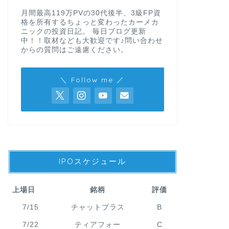
月間最高119万PVの30代後半、3級FP資
格を所有するちょっと変わったカーメカ
ニックの投資日記。 毎日ブログ更新
中！！取材なども大歓迎です♪問い合わせ
からの質問はご遠慮ください。
＼ Follow me ／
IPOスケジュール
上場日
銘柄
評価
7/15
チャットプラス
B
7/22
ティアフォー
C