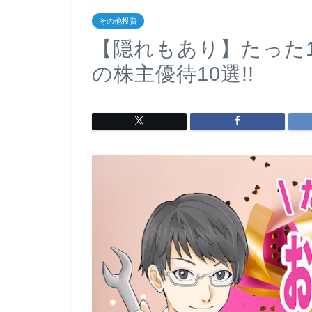
その他投資
【隠れもあり】たった
の株主優待10選!!