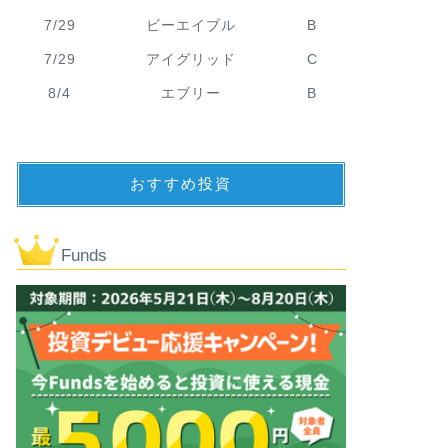
7/29
ビーエイブル
B
7/29
アイグリッド
C
8/4
エブリー
B
おすすめ投資
Funds