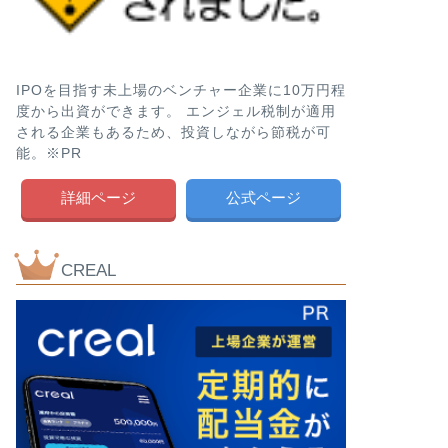
IPOを目指す未上場のベンチャー企業に10万円程
度から出資ができます。 エンジェル税制が適用
される企業もあるため、投資しながら節税が可
能。※PR
詳細ページ
公式ページ
CREAL