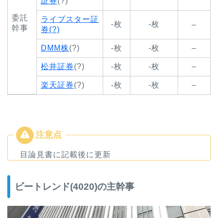
証券
(?)
委託
ライブスター証
-枚
-枚
–
幹事
券(?)
DMM株
(?)
-枚
-枚
–
松井証券
(?)
-枚
-枚
–
楽天証券
(?)
-枚
-枚
–
目論見書に記載後に更新
ビートレンド(4020)の主幹事