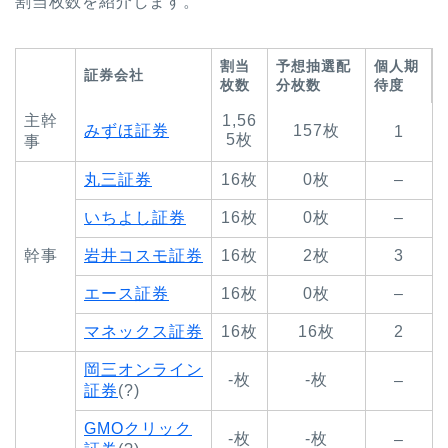
割当枚数を紹介します。
割当
予想抽選配
個人期
証券会社
枚数
分枚数
待度
主幹
1,56
みずほ証券
157枚
1
5枚
事
丸三証券
16枚
0枚
–
いちよし証券
16枚
0枚
–
幹事
岩井コスモ証券
16枚
2枚
3
エース証券
16枚
0枚
–
マネックス証券
16枚
16枚
2
岡三オンライン
-枚
-枚
–
証券
(?)
GMOクリック
-枚
-枚
–