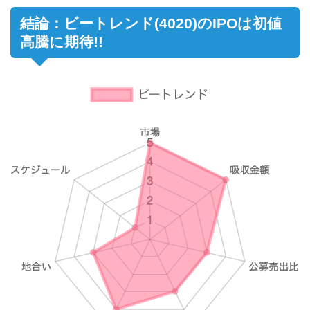
結論：ビートレンド(4020)のIPOは初値
高騰に期待!!