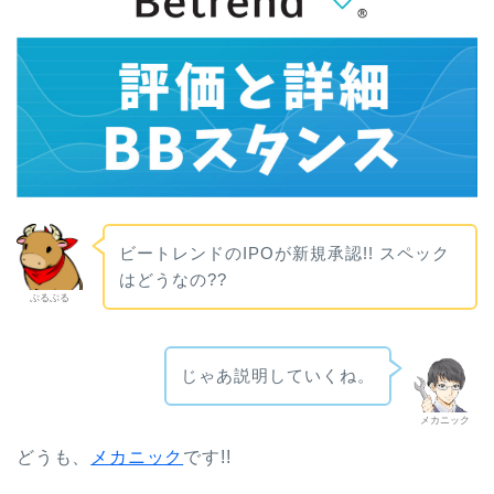
ビートレンドのIPOが新規承認!! スペック
はどうなの??
ぶるぶる
じゃあ説明していくね。
メカニック
ど
うも、
メカニック
です!!