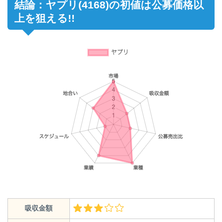
結論：ヤプリ(4168)の初値は公募価格以
上を狙える!!
吸収金額