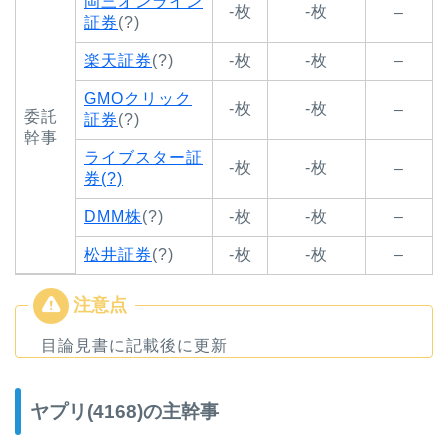
岡三オンライン
-枚
-枚
–
証券
(?)
楽天証券
(?)
-枚
-枚
–
GMOクリック
-枚
-枚
–
委託
証券
(?)
幹事
ライブスター証
-枚
-枚
–
券(?)
DMM株
(?)
-枚
-枚
–
松井証券
(?)
-枚
-枚
–
目論見書に記載後に更新
ヤプリ(4168)の主幹事