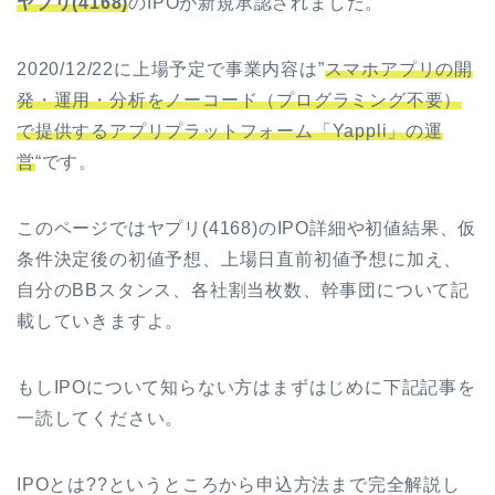
ヤプリ(4168)
のIPOが新規承認されました。
2020/12/22に上場予定で事業内容は”
スマホアプリの開
発・運用・分析をノーコード（プログラミング不要）
で提供するアプリプラットフォーム「Yappli」の運
営
“です。
このページではヤプリ(4168)のIPO詳細や初値結果、仮
条件決定後の初値予想、上場日直前初値予想に加え、
自分のBBスタンス、各社割当枚数、幹事団について記
載していきますよ。
もしIPOについて知らない方はまずはじめに下記記事を
一読してください。
IPOとは??というところから申込方法まで完全解説し