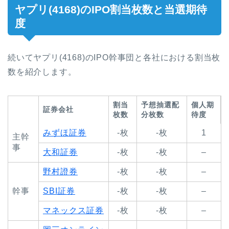
ヤプリ(4168)のIPO割当枚数と当選期待
度
続いてヤプリ(4168)のIPO幹事団と各社における割当枚
数を紹介します。
割当
予想抽選配
個人期
証券会社
枚数
分枚数
待度
みずほ証券
-枚
-枚
1
主幹
事
大和証券
-枚
-枚
–
野村證券
-枚
-枚
–
幹事
SBI証券
-枚
-枚
–
マネックス証券
-枚
-枚
–