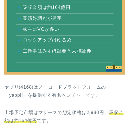
吸収金額は約164億円
業績好調だが黒字
株主にVCが多い
ロックアップはゆるめ
主幹事はみずほ証券と大和証券
ヤプリ(4168)はノーコードプラットフォームの
「yappli」を提供する有名ベンチャーです。
上場予定市場はマザーズで想定価格は2,980円、
吸収金
額は約164億円
です。