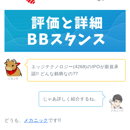
エッジテクノロジー(4268)のIPOが新規承
認!! どんな銘柄なの??
ぶるぶる
じゃあ詳しく紹介するね。
メカニック
どうも、
メカニック
です!!