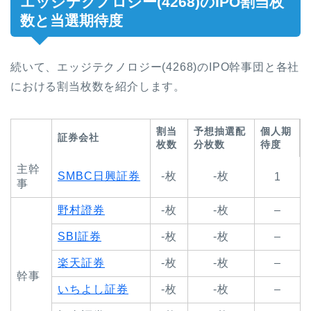
エッジテクノロジー(4268)のIPO割当枚
数と当選期待度
続いて、エッジテクノロジー(4268)のIPO幹事団と各社
における割当枚数を紹介します。
割当
予想抽選配
個人期
証券会社
枚数
分枚数
待度
主幹
SMBC日興証券
-枚
-枚
1
事
野村證券
-枚
-枚
–
SBI証券
-枚
-枚
–
楽天証券
-枚
-枚
–
幹事
いちよし証券
-枚
-枚
–