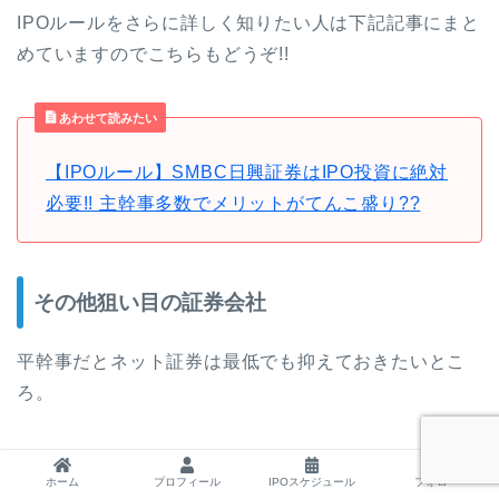
IPOルールをさらに詳しく知りたい人は下記記事にまと
めていますのでこちらもどうぞ!!
あわせて読みたい
【IPOルール】SMBC日興証券はIPO投資に絶対
必要!! 主幹事多数でメリットがてんこ盛り??
その他狙い目の証券会社
平幹事だとネット証券は最低でも抑えておきたいとこ
ろ。
今回でいうと
SBI証券
と
楽天証券
、
松井証券
の3社で
ホーム
プロフィール
IPOスケジュール
フォロー
す。