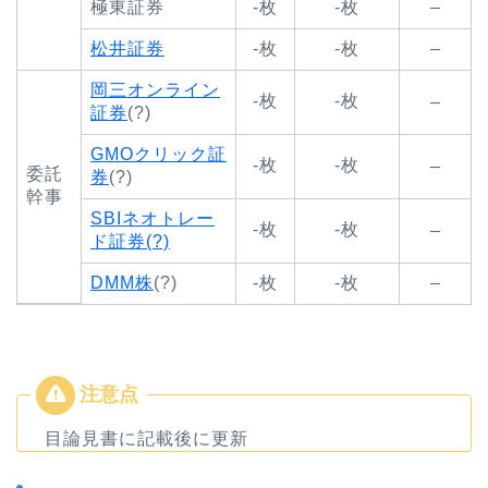
極東証券
-枚
-枚
–
松井証券
-枚
-枚
–
岡三オンライン
-枚
-枚
–
証券
(?)
GMOクリック証
-枚
-枚
–
委託
券
(?)
幹事
SBIネオトレー
-枚
-枚
–
ド証券(?)
DMM株
(?)
-枚
-枚
–
目論見書に記載後に更新