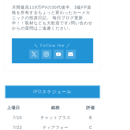
月間最高119万PVの30代後半、3級FP資
格を所有するちょっと変わったカーメカ
ニックの投資日記。 毎日ブログ更新
中！！取材なども大歓迎です♪問い合わせ
からの質問はご遠慮ください。
＼ Follow me ／
IPOスケジュール
上場日
銘柄
評価
7/15
チャットプラス
B
7/22
ティアフォー
C