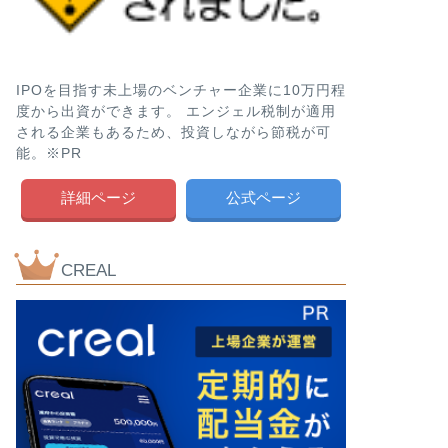
IPOを目指す未上場のベンチャー企業に10万円程
度から出資ができます。 エンジェル税制が適用
される企業もあるため、投資しながら節税が可
能。※PR
詳細ページ
公式ページ
CREAL