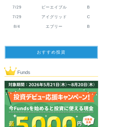
7/29
ビーエイブル
B
7/29
アイグリッド
C
8/4
エブリー
B
おすすめ投資
Funds