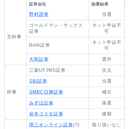
証券会社
抽選結果
野村證券
当選
ゴールドマン・サックス
ネット申込不
証券
可
主幹事
ネット申込不
BofA証券
可
大和証券
選外
三菱UFJMS証券
次点
SBI証券
当選
幹事
SMBC日興証券
補欠
みずほ証券
落選
岩井コスモ証券
後期
岡三オンライン証券
(?)
取り扱いなし