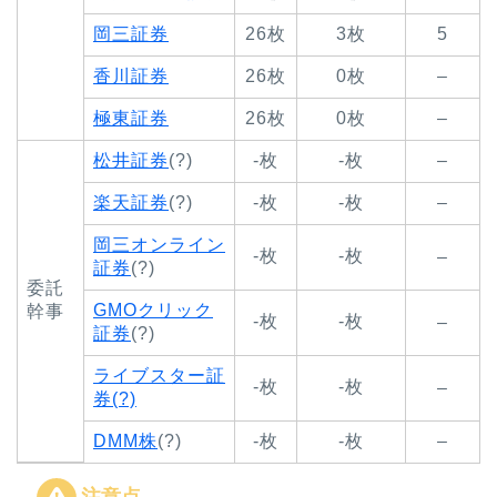
岡三証券
26枚
3枚
5
香川証券
26枚
0枚
–
極東証券
26枚
0枚
–
松井証券
(?)
-枚
-枚
–
楽天証券
(?)
-枚
-枚
–
岡三オンライン
-枚
-枚
–
証券
(?)
委託
GMOクリック
幹事
-枚
-枚
–
証券
(?)
ライブスター証
-枚
-枚
–
券(?)
DMM株
(?)
-枚
-枚
–