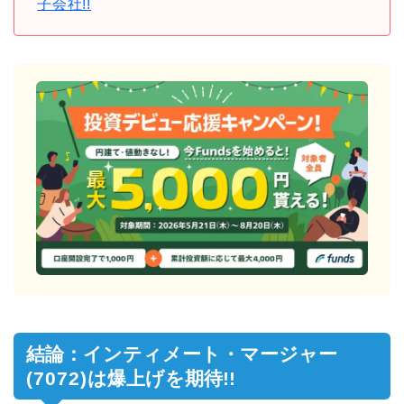
子会社!!
結論：インティメート・マージャー
(7072)
は爆上げを期待!!