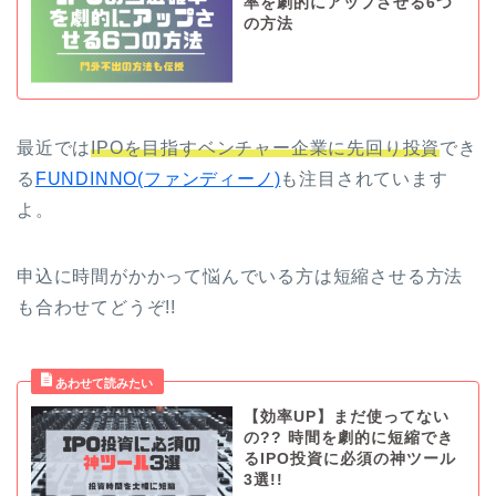
率を劇的にアップさせる6つ
の方法
最近では
IPOを目指すベンチャー企業に先回り投資
でき
る
FUNDINNO(ファンディーノ)
も注目されています
よ。
申込に時間がかかって悩んでいる方は短縮させる方法
も合わせてどうぞ!!
【効率UP】まだ使ってない
の?? 時間を劇的に短縮でき
るIPO投資に必須の神ツール
3選!!