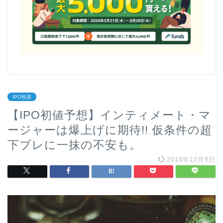
IPO投資
【IPO初値予想】インティメート・マ
ージャーは爆上げに期待!! 仮条件の超
下ブレに一抹の不安も。
2019年10月9日