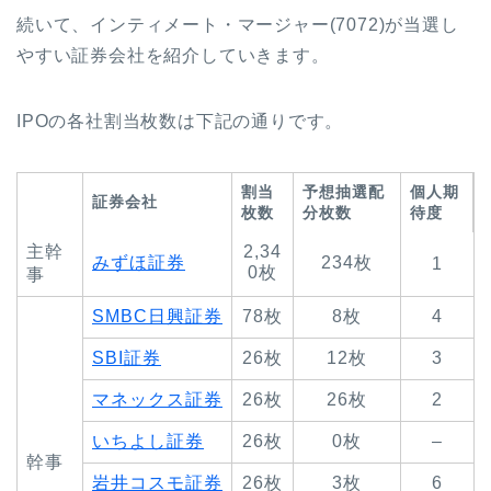
続いて、インティメート・マージャー
(7072)
が当選し
やすい証券会社を紹介していきます。
IPOの各社割当枚数は下記の通りです。
割当
予想抽選配
個人期
証券会社
枚数
分枚数
待度
主幹
2,34
みずほ証券
234枚
1
0枚
事
SMBC日興証券
78枚
8枚
4
SBI証券
26枚
12枚
3
マネックス証券
26枚
26枚
2
いちよし証券
26枚
0枚
–
幹事
岩井コスモ証券
26枚
3枚
6