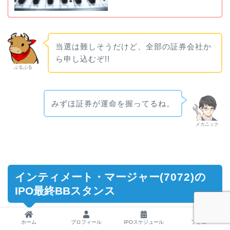
当選は難しそうだけど、全部の証券会社か
ら申し込むぞ!!
ぶるぶる
みずほ証券が運命を握ってるね。
メカニック
インティメート・マージャー
(7072)
の
IPO最終BBスタンス
ホーム
プロフィール
IPOスケジュール
フォロー
最後に
インティメート・マージャー(7072)
における最