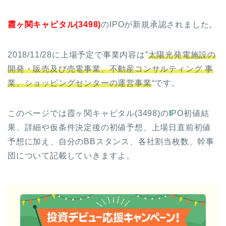
霞ヶ関キャピタル(3498)
のIPOが新規承認されました。
2018/11/28に上場予定で事業内容は”
太陽光発電施設の
開発・販売及び売電事業、不動産コンサルティング 事
業、ショッピングセンターの運営事業
“です。
このページでは霞ヶ関キャピタル(3498)の
I
PO初値結
果、詳細や仮条件決定後の初値予想、上場日直前初値
予想に加え、自分のBBスタンス、各社割当枚数、幹事
団について記載していきますよ。