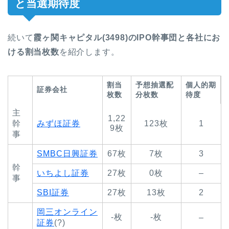
と当選期待度
続いて
霞ヶ関キャピタル(3498)のIPO幹事団と各社にお
ける割当枚数
を紹介します。
割当
予想抽選配
個人的期
証券会社
枚数
分枚数
待度
主
1,22
幹
みずほ証券
123枚
1
9枚
事
SMBC日興証券
67枚
7枚
3
幹
いちよし証券
27枚
0枚
–
事
SBI証券
27枚
13枚
2
岡三オンライン
-枚
-枚
–
証券
(?)