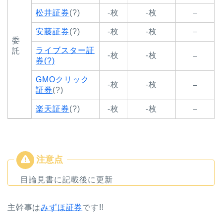
松井証券
(?)
-枚
-枚
–
安藤証券
(?)
-枚
-枚
–
委
ライブスター証
託
-枚
-枚
–
券(?)
GMOクリック
-枚
-枚
–
証券
(?)
楽天証券
(?)
-枚
-枚
–
目論見書に記載後に更新
主幹事は
みずほ証券
です!!