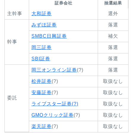
証券会社
抽選結果
主幹事
大和証券
選外
みずほ証券
落選
SMBC日興証券
補欠
幹事
岡三証券
落選
SBI証券
落選
岡三オンライン証券
(?)
落選
松井証券
(?)
取扱なし
安藤証券
(?)
取扱なし
委託
ライブスター証券(?)
取扱なし
GMOクリック証券
(?)
取扱なし
楽天証券
(?)
取扱なし