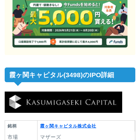
霞ヶ関キャピタル(3498)のIPO詳細
銘柄
霞ヶ関キャピタル株式会社
市場
マザーズ