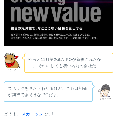
やっと11月第2弾のIPOが新規されたか
～。 それにしても凄い名前の会社だ!!
ぶるぶる
スペックを見たらわかるけど、これは初値
が期待できそうなIPOだよ。
メカニック
どうも、
メカニック
です!!