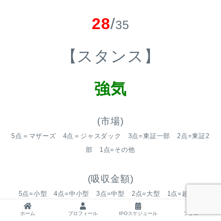
28
/
35
【スタンス】
強気
(市場)
5点＝マザーズ 4点＝ジャスダック 3点=東証一部 2点=東証2
部 1点=その他
(吸収金額)
5点=小型 4点=中小型 3点=中型 2点=大型 1点=超大型
ホーム
プロフィール
IPOスケジュール
フォロー