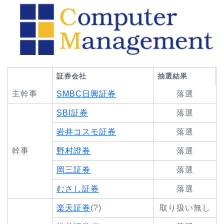
証券会社
抽選結果
主幹事
SMBC日興証券
落選
SBI証券
落選
岩井コスモ証券
落選
幹事
野村證券
落選
岡三証券
落選
むさし証券
落選
楽天証券
(?)
取り扱い無し