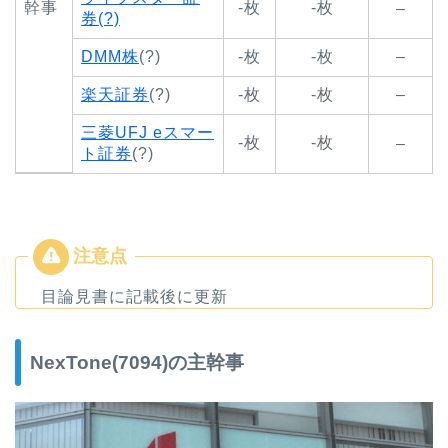
幹事
-枚
-枚
–
券(?)
DMM株
(?)
-枚
-枚
–
楽天証券
(?)
-枚
-枚
–
三菱UFJ eスマー
-枚
-枚
–
ト証券
(?)
目論見書に記載後に更新
NexTone(7094)の主幹事