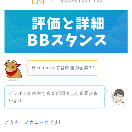
NexToneって音関連の企業??
ぶるぶる
ピンポン!! 株主も音楽に関連した企業が多
いよ!!
メカニック
どうも、
メカニック
です!!