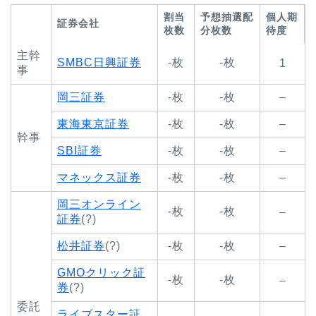
割当
予想抽選配
個人期
証券会社
枚数
分枚数
待度
主幹
SMBC日興証券
-枚
-枚
1
事
岡三証券
-枚
-枚
–
東海東京証券
-枚
-枚
–
幹事
SBI証券
-枚
-枚
–
マネックス証券
-枚
-枚
–
岡三オンライン
-枚
-枚
–
証券
(?)
松井証券
(?)
-枚
-枚
–
GMOクリック証
-枚
-枚
–
券
(?)
委託
ライブスター証