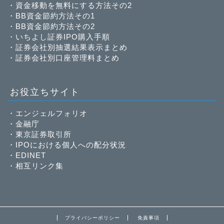
・
資金移動を無料にする方法その2
・
BB資金節約方法その1
・
BB資金節約方法その2
・
いちよし証券IPO購入手順
・
証券会社別抽選結果表示まとめ
・
証券会社別口座管理料まとめ
お役立ちサイト
・
エンジェルフォリオ
・
金融庁
・
東京証券取引所
・
IPOにおける個人への配分状況
・
EDINET
・
相互リンク集
プライバシーポリシー
免責事項