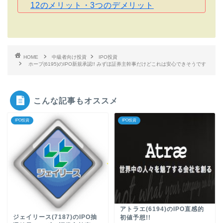
12のメリット・3つのデメリット
HOME
中級者向け投資
IPO投資
ホープ(6195)のIPO新規承認!! みずほ証券主幹事だけどこれは安心できそうです
こんな記事もオススメ
IPO投資
IPO投資
アトラエ(6194)のIPO直感的
ジェイリース(7187)のIPO抽
初値予想!!