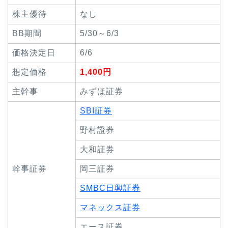
株主優待
なし
BB期間
5/30～6/3
価格決定日
6/6
想定価格
1,400円
主幹事
みずほ証券
SBI証券
野村證券
大和証券
幹事証券
岡三証券
SMBC日興証券
マネックス証券
エース証券