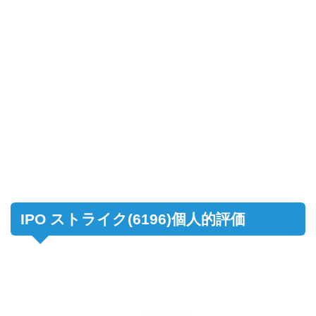
IPO ストライク(6196)個人的評価