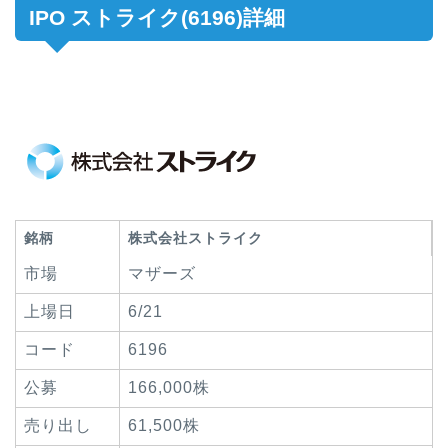
IPO ストライク(6196)詳細
銘柄
株式会社ストライク
市場
マザーズ
上場日
6/21
コード
6196
公募
166,000株
売り出し
61,500株