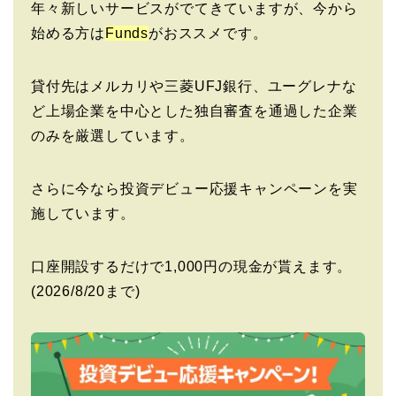
年々新しいサービスがでてきていますが、今から
始める方は
Funds
がおススメです。
貸付先はメルカリや三菱UFJ銀行、ユーグレナな
ど上場企業を中心とした独自審査を通過した企業
のみを厳選しています。
さらに今なら投資デビュー応援キャンペーンを実
施しています。
口座開設するだけで1,000円の現金が貰えます。
(2026/8/20まで)