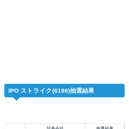
IPO ストライク(6196)抽選結果
証券会社
抽選結果