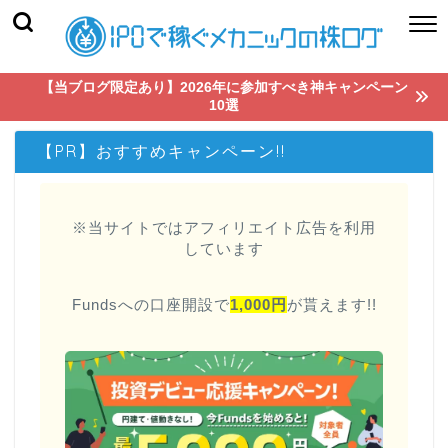
【当ブログ限定あり】2026年に参加すべき神キャンペーン
10選
【PR】おすすめキャンペーン!!
※当サイトではアフィリエイト広告を利用
しています
Fundsへの口座開設で
1,000円
が貰えます!!