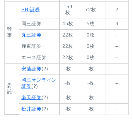
159
SBI証券
72枚
2
枚
岡三証券
45枚
5枚
3
幹
丸三証券
22枚
0枚
–
事
極東証券
22枚
0枚
–
エース証券
22枚
0枚
–
安藤証券
(?)
-枚
-枚
–
岡三オンライン
-枚
-枚
–
委
証券
(?)
託
楽天証券
(?)
-枚
-枚
–
松井証券
(?)
-枚
-枚
–