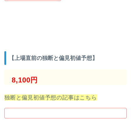
【上場直前の独断と偏見初値予想】
8,100円
独断と偏見初値予想の記事はこちら