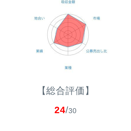
【総合評価】
24
/
30