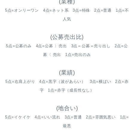
(業種)
5点=オンリーワン 4点=ネット系 3点=特殊 2点=普通 1点=不
人気
(公募売出比)
5点=公募のみ 4点=公募 〉売出 3点＝公募＝売り出し 2点=公
募〈 売出 1点=売出のみ
(業績)
5点=右肩上がり 4点=黒字（波があらい） 3点=横ばい 2点=赤
字 1点=赤字（成長性なし）
(地合い)
5点=イケイケ 4点=いい流れ 3点=普通 2点=雰囲気悪い 1点=
最悪