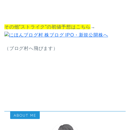
その他”ストライク”の初値予想はこちら
→
（ブログ村へ飛びます）
ABOUT ME