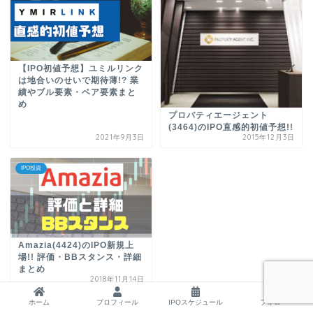
【IPO初値予想】ユミルリンク
は地合いのせいで期待薄!? 業
績やブル要素・ベア要素まと
め
プロパティエージェント
(3464)のIPO直感的初値予想!!
2021年9月3日
2015年12月3日
IPO投資
Amazia(4424)のIPO新規上
場!! 評価・BBスタンス・詳細
まとめ
2018年11月14日
ホーム
プロフィール
IPOスケジュール
フォロー