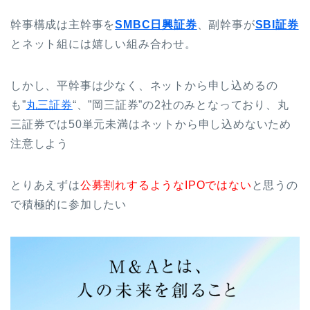
幹事構成は主幹事を
SMBC日興証券
、副幹事が
SBI証券
とネット組には嬉しい組み合わせ。
しかし、平幹事は少なく、ネットから申し込めるの
も”
丸三証券
“、”岡三証券”の2社のみとなっており、丸
三証券では50単元未満はネットから申し込めないため
注意しよう
とりあえずは
公募割れするようなIPOではない
と思うの
で積極的に参加したい