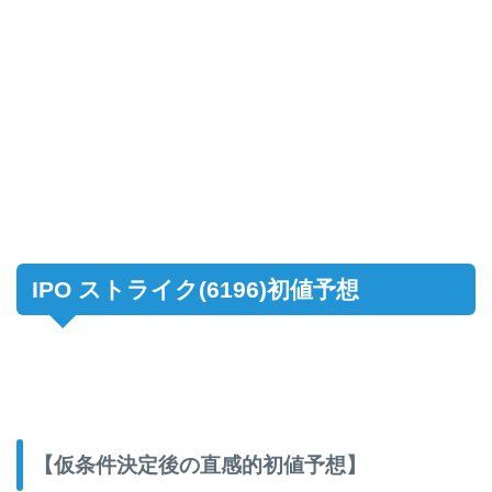
IPO ストライク(6196)初値予想
【仮条件決定後の直感的初値予想】