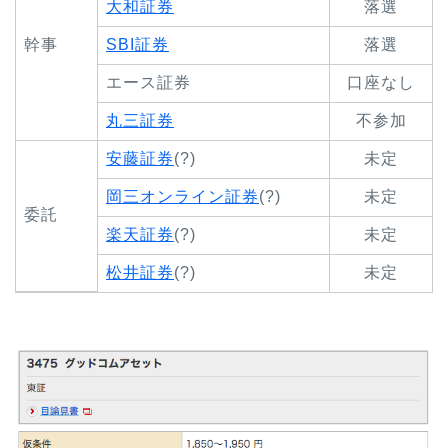
大和証券
落選
幹事
SBI証券
落選
エース証券
口座なし
丸三証券
不参加
安藤証券
(?)
未定
岡三オンライン証券
(?)
未定
委託
楽天証券
(?)
未定
松井証券
(?)
未定