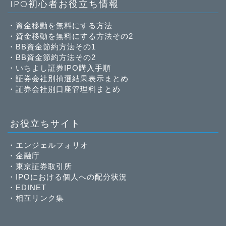
IPO初心者お役立ち情報
・
資金移動を無料にする方法
・
資金移動を無料にする方法その2
・
BB資金節約方法その1
・
BB資金節約方法その2
・
いちよし証券IPO購入手順
・
証券会社別抽選結果表示まとめ
・
証券会社別口座管理料まとめ
お役立ちサイト
・
エンジェルフォリオ
・
金融庁
・
東京証券取引所
・
IPOにおける個人への配分状況
・
EDINET
・
相互リンク集