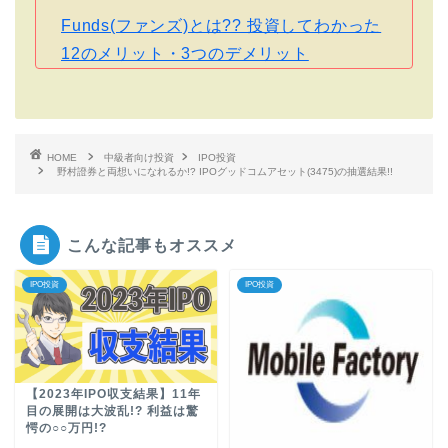
Funds(ファンズ)とは?? 投資してわかった
12のメリット・3つのデメリット
HOME
中級者向け投資
IPO投資
野村證券と両想いになれるか!? IPOグッドコムアセット(3475)の抽選結果!!
こんな記事もオススメ
IPO投資
IPO投資
【2023年IPO収支結果】11年
目の展開は大波乱!? 利益は驚
愕の○○万円!?