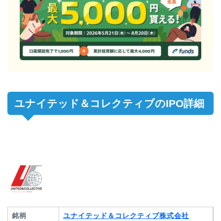
ユナイテッド＆コレクティブのIPO詳細
銘柄
ユナイテッド＆コレクティブ株式会社