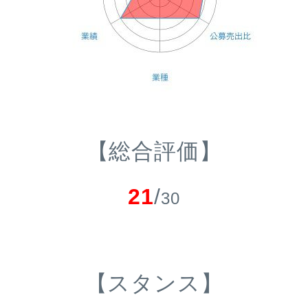
【総合評価】
21
/
30
【スタンス】