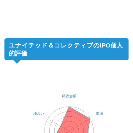
ユナイテッド＆コレクティブのIPO個人
的評価