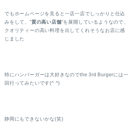
でもホームページを見ると一店一店でしっかりと仕込
みをして、”
質の高い店舗
“を展開しているようなので、
クオリティーの高い料理を出してくれそうなお店に感
じました
特にハンバーガーは大好きなのでthe 3rd Burgerには一
回行ってみたいです(^ ^)
静岡にもできないかな(笑)