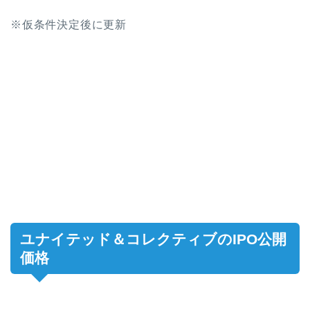
※仮条件決定後に更新
ユナイテッド＆コレクティブのIPO公開
価格