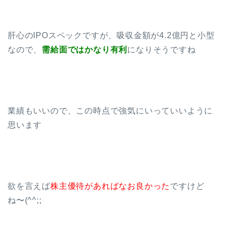
肝心のIPOスペックですが、吸収金額が4.2億円と小型
なので、
需給面ではかなり有利
になりそうですね
業績もいいので、この時点で強気にいっていいように
思います
欲を言えば
株主優待があればなお良かった
ですけど
ね〜(^^;;