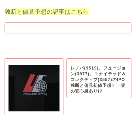
独断と偏見予想の記事はこちら
レノバ(9519)、フュージョ
ン(3977)、ユナイテッド＆
コレクティブ(3557)のIPO
独断と偏見初値予想!! 一定
の安心感あり!?