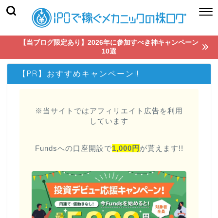
【当ブログ限定あり】2026年に参加すべき神キャンペーン
10選
【PR】おすすめキャンペーン!!
※当サイトではアフィリエイト広告を利用
しています
Fundsへの口座開設で
1,000円
が貰えます!!