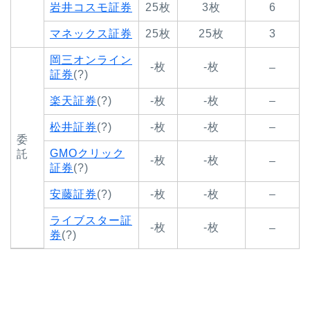
岩井コスモ証券
25枚
3枚
6
マネックス証券
25枚
25枚
3
岡三オンライン
-枚
-枚
–
証券
(?)
楽天証券
(?)
-枚
-枚
–
松井証券
(?)
-枚
-枚
–
委
GMOクリック
託
-枚
-枚
–
証券
(?)
安藤証券
(?)
-枚
-枚
–
ライブスター証
-枚
-枚
–
券
(?)