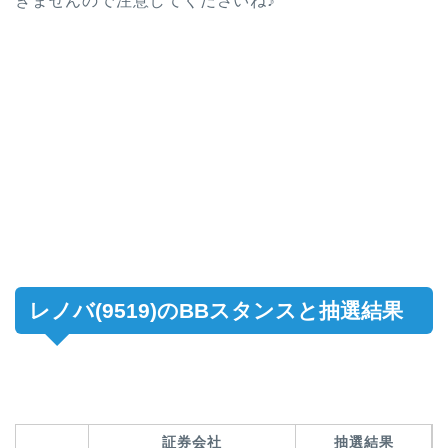
きませんので注意してくださいね♪
レノバ(9519)のBBスタンスと抽選結果
証券会社
抽選結果