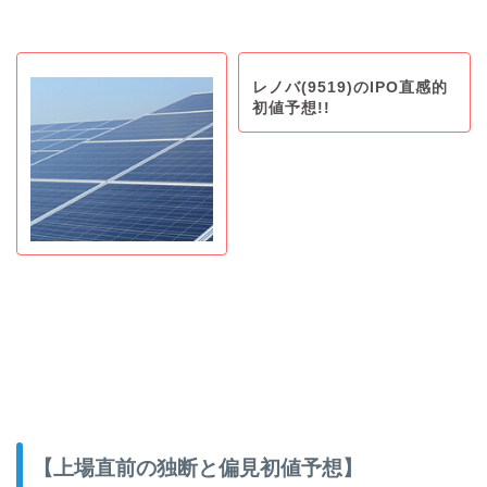
レノバ(9519)のIPO直感的
初値予想!!
【上場直前の独断と偏見初値予想】