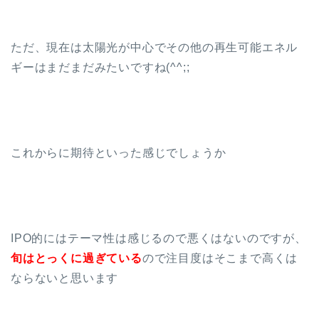
ただ、現在は太陽光が中心でその他の再生可能エネル
ギーはまだまだみたいですね(^^;;
これからに期待といった感じでしょうか
IPO的にはテーマ性は感じるので悪くはないのですが、
旬はとっくに過ぎている
ので注目度はそこまで高くは
ならないと思います