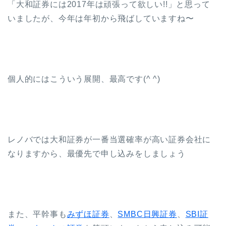
「大和証券には2017年は頑張って欲しい!!」と思って
いましたが、今年は年初から飛ばしていますね〜
個人的にはこういう展開、最高です(^ ^)
レノバでは大和証券が一番当選確率が高い証券会社に
なりますから、最優先で申し込みをしましょう
また、平幹事も
みずほ証券
、
SMBC日興証券
、
SBI証