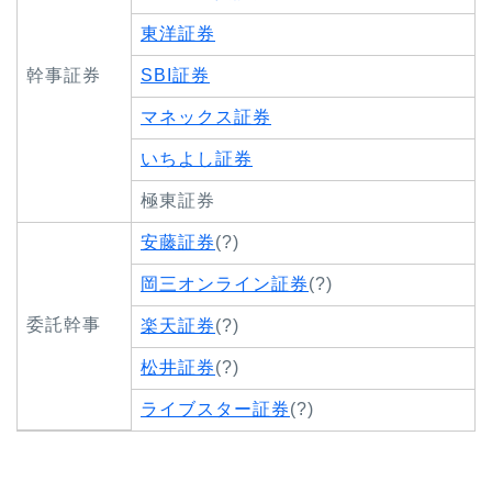
東洋証券
幹事証券
SBI証券
マネックス証券
いちよし証券
極東証券
安藤証券
(?)
岡三オンライン証券
(?)
委託幹事
楽天証券
(?)
松井証券
(?)
ライブスター証券
(?)