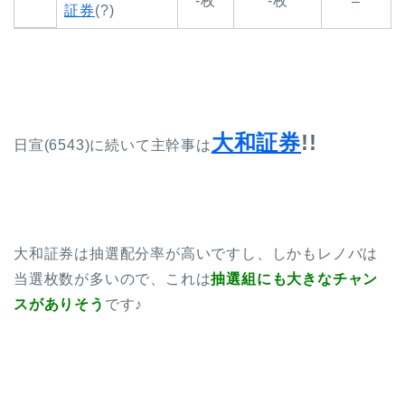
-枚
-枚
–
証券
(?)
大和証券
!!
日宣(6543)に続いて主幹事は
大和証券は抽選配分率が高いですし、しかもレノバは
当選枚数が多いので、これは
抽選組にも大きなチャン
スがありそう
です♪