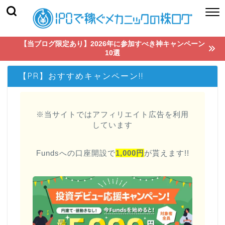
【当ブログ限定あり】2026年に参加すべき神キャンペーン
10選
【PR】おすすめキャンペーン!!
※当サイトではアフィリエイト広告を利用
しています
Fundsへの口座開設で
1,000円
が貰えます!!