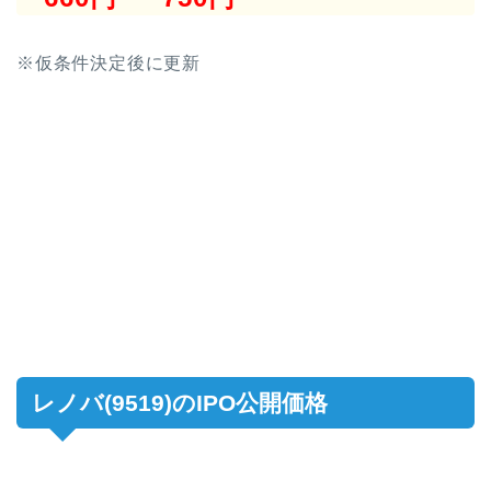
※仮条件決定後に更新
レノバ(9519)のIPO公開価格