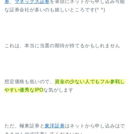
券
、
マネックス証券
を筆頭にネットから申し込み可能
な証券会社が多いのも嬉しいところです(^ ^)
これは、本当に当選の期待が持てるかもしれません
想定価格も低いので、
資金の少ない人でもフル参戦し
やすい優秀なIPO
な気がします
ただ、極東証券と
東洋証券
はネットから申し込みはで