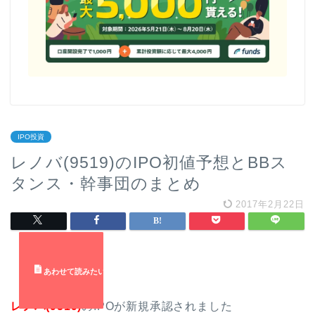
IPO投資
レノバ(9519)のIPO初値予想とBBス
タンス・幹事団のまとめ
2017年2月22日
レノバ(9519)
のIPOが新規承認されました