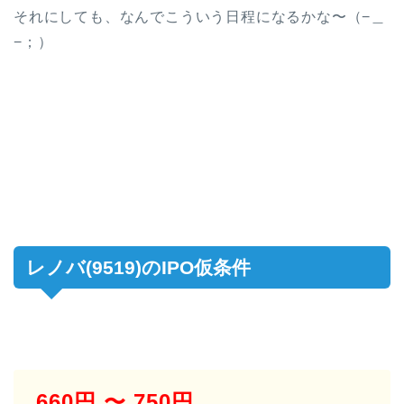
それにしても、なんでこういう日程になるかな〜（−＿
−；）
レノバ(9519)のIPO仮条件
660円 〜 750円