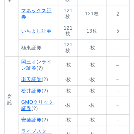
マネックス証
121
121枚
2
枚
券
121
いちよし証券
13枚
5
枚
121
極東証券
-枚
–
枚
岡三オンライ
-枚
-枚
–
ン証券
(?)
楽天証券
(?)
-枚
-枚
–
松井証券
(?)
-枚
-枚
–
委
GMOクリック
託
-枚
-枚
–
証券
(?)
安藤証券
(?)
-枚
-枚
–
ライブスター