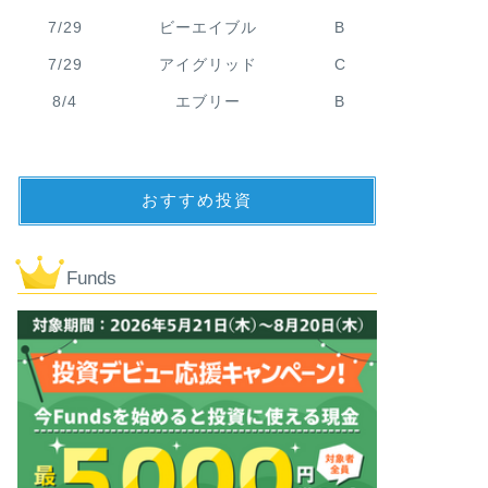
7/29
ビーエイブル
B
7/29
アイグリッド
C
8/4
エブリー
B
おすすめ投資
Funds