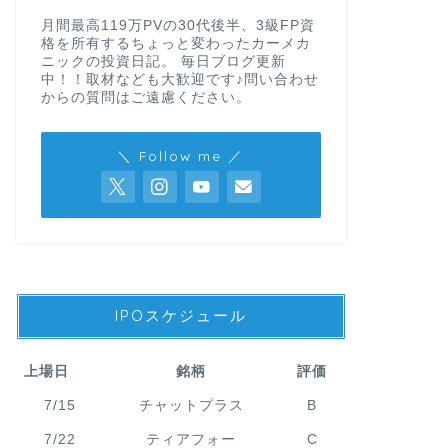
月間最高119万PVの30代後半、3級FP資
格を所有するちょっと変わったカーメカ
ニックの投資日記。 毎日ブログ更新
中！！取材なども大歓迎です♪問い合わせ
からの質問はご遠慮ください。
＼ Follow me ／
IPOスケジュール
上場日
銘柄
評価
7/15
チャットプラス
B
7/22
ティアフォー
C