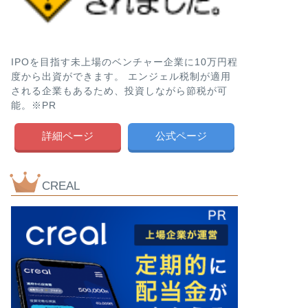
IPOを目指す未上場のベンチャー企業に10万円程
度から出資ができます。 エンジェル税制が適用
される企業もあるため、投資しながら節税が可
能。※PR
詳細ページ
公式ページ
CREAL