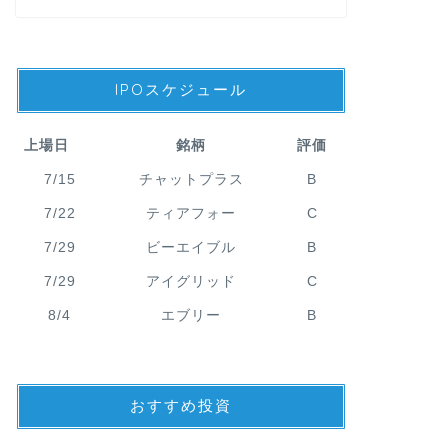
投資型クラファン
【最大12,0
IPOスケジュール
小遣いをくれ
どうも、メカです。 
コモサスがお得なキャ
上場日
銘柄
評価
成 …
7/15
チャットプラス
B
7/22
ティアフォー
C
7/29
ビーエイブル
B
社債
【評判やリス
7/29
アイグリッド
C
無担保社債の
社を徹底解説!!
8/4
エブリー
B
どうも、メカです。 イ
することになりました。
おすすめ投資