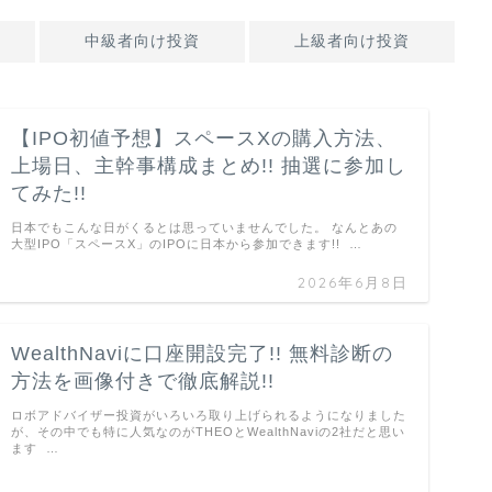
中級者向け投資
上級者向け投資
【IPO初値予想】スペースXの購入方法、
上場日、主幹事構成まとめ!! 抽選に参加し
てみた!!
日本でもこんな日がくるとは思っていませんでした。 なんとあの
大型IPO「スペースX」のIPOに日本から参加できます!! …
2026年6月8日
WealthNaviに口座開設完了!! 無料診断の
方法を画像付きで徹底解説!!
ロボアドバイザー投資がいろいろ取り上げられるようになりました
が、その中でも特に人気なのがTHEOとWealthNaviの2社だと思い
ます …