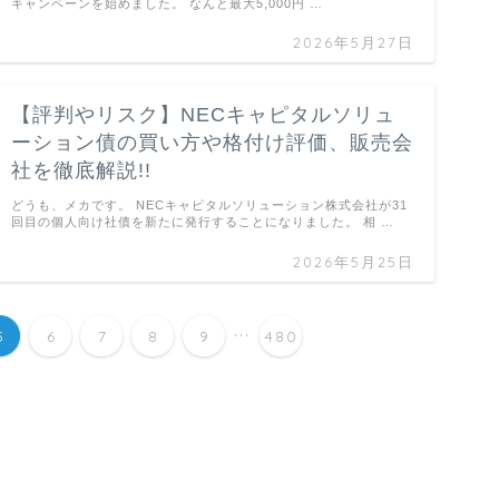
キャンペーンを始めました。 なんと最大5,000円 …
2026年5月27日
【評判やリスク】NECキャピタルソリュ
ーション債の買い方や格付け評価、販売会
社を徹底解説!!
どうも、メカです。 NECキャピタルソリューション株式会社が31
回目の個人向け社債を新たに発行することになりました。 相 …
2026年5月25日
...
5
6
7
8
9
480