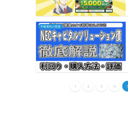
中級者向け投資
1
2
3
4