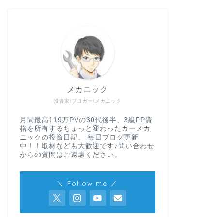
ロボアドバイザー
【2026年8
績!! 地合い
メカニック
今回は2026年8月に
していきたいと思いま
投資家/ブロガー/メカニック
バ …
月間最高119万PVの30代後半、3級FP資
格を所有するちょっと変わったカーメカ
ニックの投資日記。 毎日ブログ更新
中！！取材なども大歓迎です♪問い合わせ
投資型クラファン
からの質問はご遠慮ください。
【再来襲】TO
大4,000円の
＼ Follow me ／
TORCHES(トーチ
したよ～。 しかも今