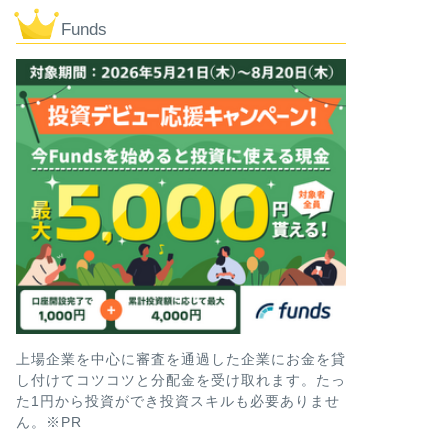
社債
三菱UFJフィ
Funds
回期限前償還
スクは!? 買
を徹底解説!!
どうも、メカです。 株
が個人向けに42回目の
投資型クラファン
【想定利回り
せないファン
高利回りのファンドを続
新たに利回り16%とい
上場企業を中心に審査を通過した企業にお金を貸
し付けてコツコツと分配金を受け取れます。たっ
社債
た1円から投資ができ投資スキルも必要ありませ
【評判やリスク
ん。※PR
無担保社債の