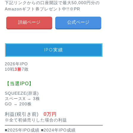
下記リンクからの口座開設で最大50,000円分の
Amazonギフト券プレゼント中!!※PR
詳細ページ
公式ページ
IPO実績
2026年IPO
10戦
3勝
7敗
【当選IPO】
SQUEEZE(辞退)
スペースX → 3株
GO → 200株
利益(税引き前)
0万円
※全て初値売りした場合の利益
■2025年IPO成績
■2024年IPO成績