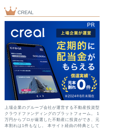
CREAL
社債
【評判とリスク】
記念債の買い
徹底解説!!
どうも、メカです。 近
回目の社債を新たに発行
next
上場企業のグループ会社が運営する不動産投資型
クラウドファンディングのプラットフォーム。 1
万円からプロが厳選した不動産に投資ができ、元
本割れは1件もなし。 本サイト経由の特典として