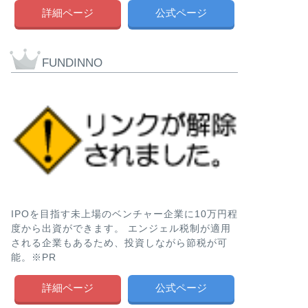
社を徹底解説!!
詳細ページ
公式ページ
どうも、メカです。 
レディセゾンが121
た。 …
FUNDINNO
社債
カープレミア
社第2回無担保
い方や格付け評
どうも、メカです。 
の社債を新たに発行す
レ …
IPOを目指す未上場のベンチャー企業に10万円程
度から出資ができます。 エンジェル税制が適用
社債
SBIホールデ
される企業もあるため、投資しながら節税が可
保社債の評判や
能。※PR
け評価、販売会
詳細ページ
公式ページ
どうも、メカです。 S
を新たに発行することに