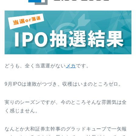
どうも、全く当選運がない
メカ
です。
9月IPOは連敗がつづき、収穫はいまのところゼロ。
実りのシーズンですが、今のところそんな雰囲気は全
く感じません。
なんとか大和証券主幹事のグラッドキューブで一矢報