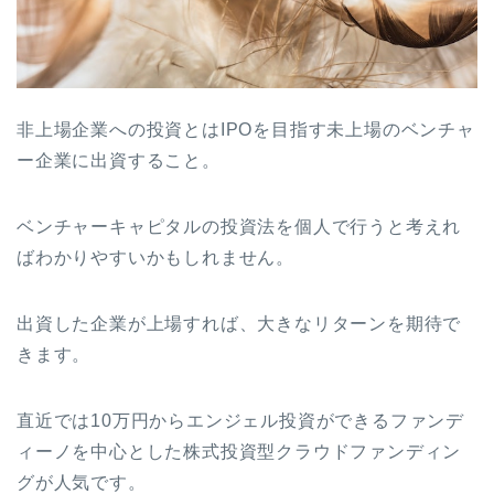
非上場企業への投資とはIPOを目指す未上場のベンチャ
ー企業に出資すること。
ベンチャーキャピタルの投資法を個人で行うと考えれ
ばわかりやすいかもしれません。
出資した企業が上場すれば、大きなリターンを期待で
きます。
直近では10万円からエンジェル投資ができるファンデ
ィーノを中心とした株式投資型クラウドファンディン
グが人気です。