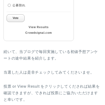
公募割れ
Vote
View Results
Crowdsignal.com
続いて、当ブログで毎回実施している初値予想アンケ
ートの途中結果を紹介します。
当選した人は是非チェックしてみてくださいませ。
投票 or View Result をクリックしてくだされば結果を
確認できますが、できれば投票にご協力いただけます
と幸いです。