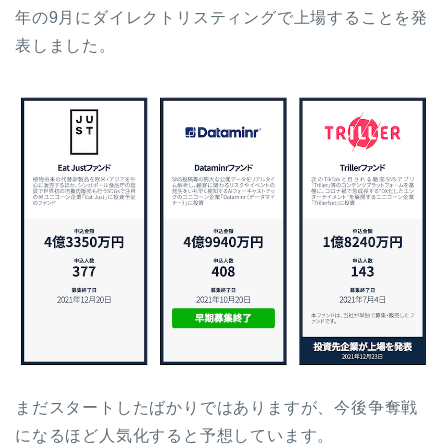
年の9月にダイレクトリスティングで上場することを発
表しました。
まだスタートしたばかりではありますが、今後争奪戦
になるほど人気化すると予想しています。