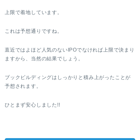
上限で着地しています。
これは予想通りですね。
直近ではよほど人気のないIPOでなければ上限で決まり
ますから、当然の結果でしょう。
ブックビルディングはしっかりと積み上がったことが
予想されます。
ひとまず安心しました!!