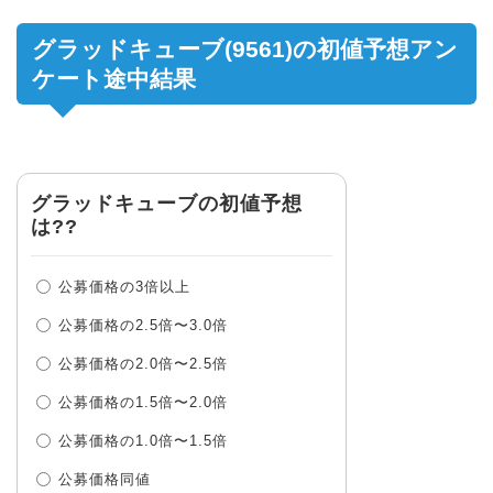
グラッドキューブ(9561)の初値予想アン
ケート途中結果
グラッドキューブの初値予想
は??
公募価格の3倍以上
公募価格の2.5倍〜3.0倍
公募価格の2.0倍〜2.5倍
公募価格の1.5倍〜2.0倍
公募価格の1.0倍〜1.5倍
公募価格同値