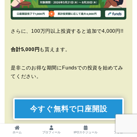
さらに、100万円以上投資すると追加で4,000円!!
合計5,000円
も貰えます。
是非このお得な期間にFundsでの投資を始めてみ
てください。
今すぐ無料で口座開設
ホーム
プロフィール
IPOスケジュール
フォロー
さらに詳しく知りたい方は下記記事を合わせてご