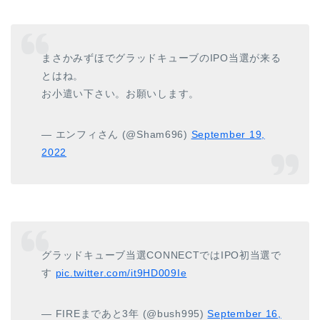
まさかみずほでグラッドキューブのIPO当選が来る
とはね。
お小遣い下さい。お願いします。
— エンフィさん (@Sham696)
September 19,
2022
グラッドキューブ当選CONNECTではIPO初当選で
す
pic.twitter.com/it9HD009Ie
— FIREまであと3年 (@bush995)
September 16,