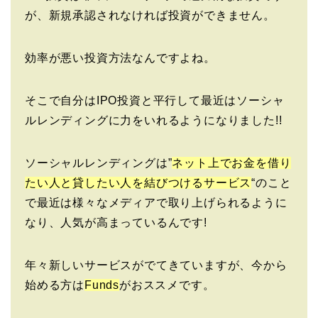
が、新規承認されなければ投資ができません。
効率が悪い投資方法なんですよね。
そこで自分はIPO投資と平行して最近はソーシャ
ルレンディングに力をいれるようになりました!!
ソーシャルレンディングは”
ネット上でお金を借り
たい人と貸したい人を結びつけるサービス
“のこと
で最近は様々なメディアで取り上げられるように
なり、人気が高まっているんです!
年々新しいサービスがでてきていますが、今から
始める方は
Funds
がおススメです。