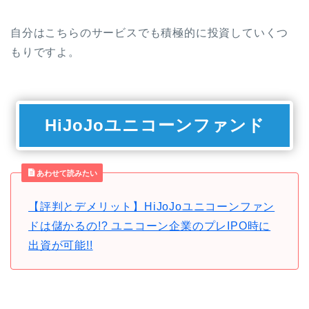
自分はこちらのサービスでも積極的に投資していくつ
もりですよ。
HiJoJoユニコーンファンド
あわせて読みたい
【評判とデメリット】HiJoJoユニコーンファン
ドは儲かるの!? ユニコーン企業のプレIPO時に
出資が可能!!