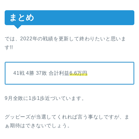
まとめ
では、2022年の戦績を更新して終わりたいと思いま
す!!
41戦 4勝 37敗 合計利益
6.6万円
9月全敗に1歩1歩近づいています。
グッピーズが当選してくれれば言う事なしですが、ま
ぁ期待はできないでしょう。