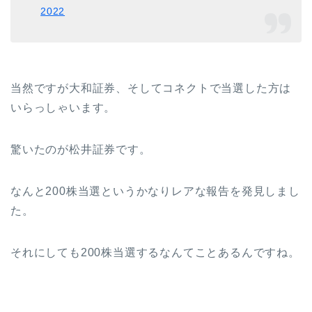
2022
当然ですが大和証券、そしてコネクトで当選した方は
いらっしゃいます。
驚いたのが松井証券です。
なんと200株当選というかなりレアな報告を発見しまし
た。
それにしても200株当選するなんてことあるんですね。