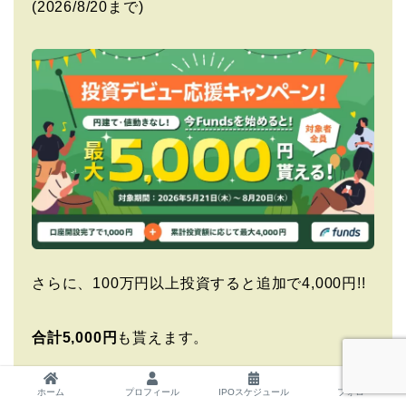
(2026/8/20まで)
さらに、100万円以上投資すると追加で4,000円!!
合計5,000円
も貰えます。
是非このお得な期間にFundsでの投資を始めてみ
ホーム
プロフィール
IPOスケジュール
フォロー