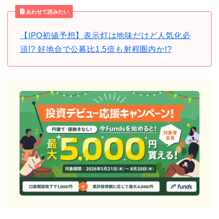
あわせて読みたい
【IPO初値予想】表示灯は地味だけど人気化必
須!? 好地合で公募比1.5倍も射程圏内か!?