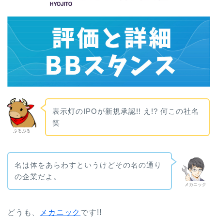
表示灯のIPOが新規承認!! え!? 何この社名
笑
ぶるぶる
名は体をあらわすというけどその名の通り
の企業だよ。
メカニック
ど
うも、
メカニック
です!!