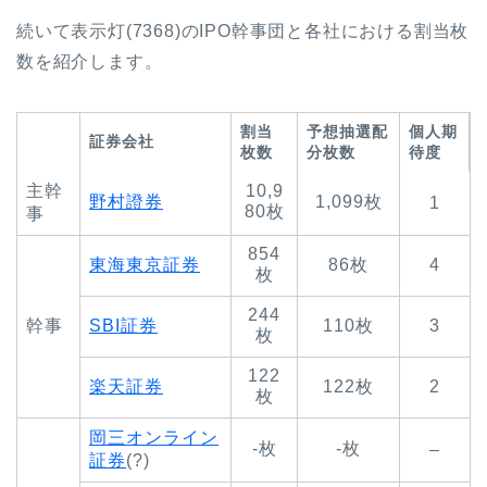
続いて表示灯(7368)のIPO幹事団と各社における割当枚
数を紹介します。
割当
予想抽選配
個人期
証券会社
枚数
分枚数
待度
主幹
10,9
野村證券
1,099枚
1
80枚
事
854
東海東京証券
86枚
4
枚
244
幹事
SBI証券
110枚
3
枚
122
楽天証券
122枚
2
枚
岡三オンライン
-枚
-枚
–
証券
(?)