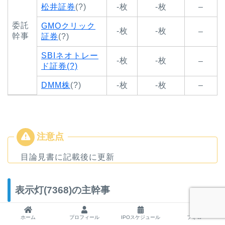
松井証券
(?)
-枚
-枚
–
委託
GMOクリック
-枚
-枚
–
幹事
証券
(?)
SBIネオトレー
-枚
-枚
–
ド証券(?)
DMM株
(?)
-枚
-枚
–
目論見書に記載後に更新
表示灯(7368)の主幹事
ホーム
プロフィール
IPOスケジュール
フォロー