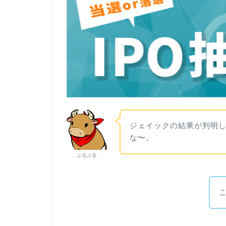
ジェイックの結果が判明し
な〜。
ぶるぶる