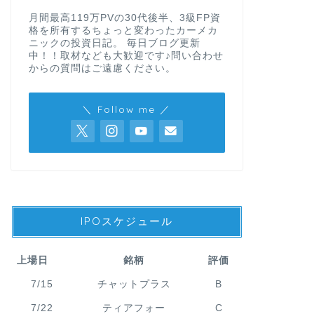
月間最高119万PVの30代後半、3級FP資
格を所有するちょっと変わったカーメカ
ニックの投資日記。 毎日ブログ更新
中！！取材なども大歓迎です♪問い合わせ
からの質問はご遠慮ください。
＼ Follow me ／
IPOスケジュール
上場日
銘柄
評価
7/15
チャットプラス
B
7/22
ティアフォー
C