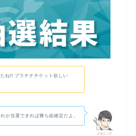
たね!! プラチナチケット欲しい
これが当選できれば勝ち組確定だよ。
メカニック