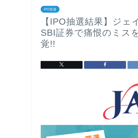
IPO投資
【IPO抽選結果】ジ
SBI証券で痛恨のミ
覚!!