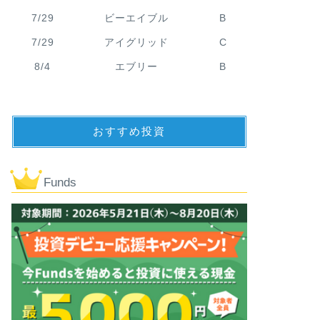
7/29
ビーエイブル
B
7/29
アイグリッド
C
8/4
エブリー
B
おすすめ投資
Funds