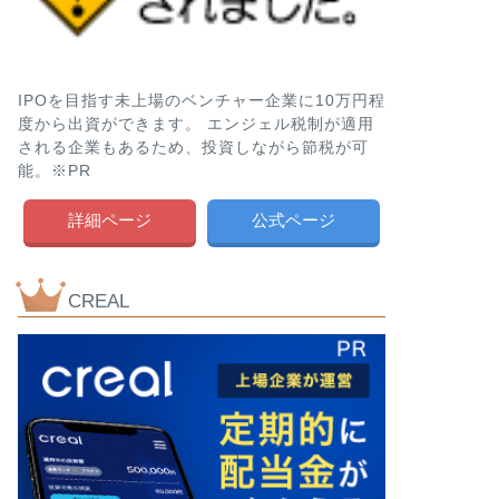
IPOを目指す未上場のベンチャー企業に10万円程
度から出資ができます。 エンジェル税制が適用
される企業もあるため、投資しながら節税が可
能。※PR
詳細ページ
公式ページ
CREAL