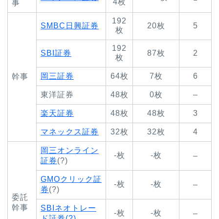
4枚
事
192
SMBC日興証券
20枚
5
枚
192
SBI証券
87枚
2
枚
岡三証券
64枚
7枚
6
幹事
東洋証券
48枚
0枚
–
楽天証券
48枚
48枚
3
マネックス証券
32枚
32枚
4
岡三オンライン
-枚
-枚
–
証券
(?)
GMOクリック証
-枚
-枚
–
券
(?)
委託
幹事
SBIネオトレー
-枚
-枚
–
ド証券(?)