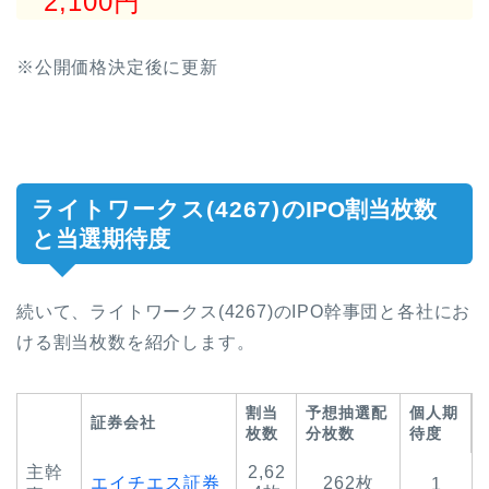
2,100円
※公開価格決定後に更新
ライトワークス(4267)
のIPO割当枚数
と当選期待度
続いて、
ライトワークス(4267)
のIPO幹事団と各社にお
ける割当枚数を紹介します。
割当
予想抽選配
個人期
証券会社
枚数
分枚数
待度
主幹
2,62
エイチエス証券
262枚
1