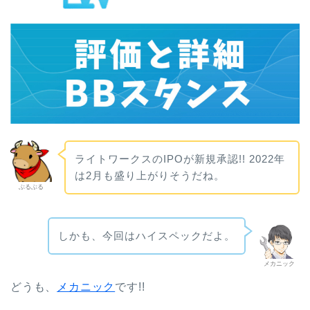
ライトワークスのIPOが新規承認!! 2022年
は2月も盛り上がりそうだね。
ぶるぶる
しかも、今回はハイスペックだよ。
メカニック
どうも、
メカニック
です!!