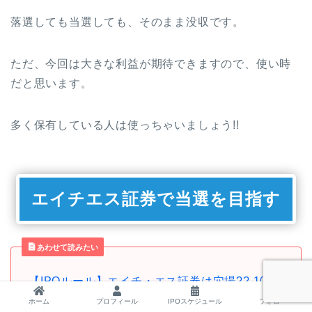
落選しても当選しても、そのまま没収です。
ただ、今回は大きな利益が期待できますので、使い時
だと思います。
多く保有している人は使っちゃいましょう!!
エイチエス証券で当選を目指す
あわせて読みたい
【IPOルール】エイチ・エス証券は穴場?? 100
万円稼いでわかったメリット・デメリット
ホーム
プロフィール
IPOスケジュール
フォロー