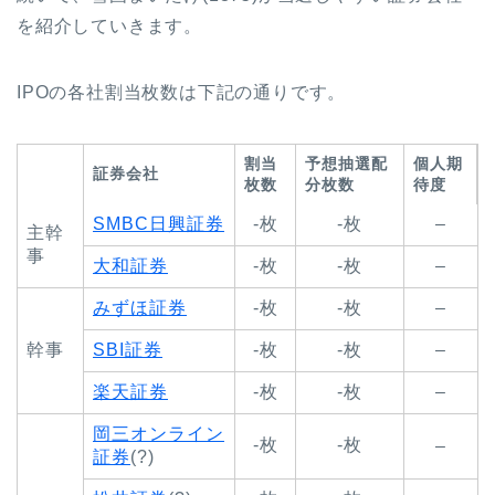
を紹介していきます。
IPOの各社割当枚数は下記の通りです。
割当
予想抽選配
個人期
証券会社
枚数
分枚数
待度
SMBC日興証券
-枚
-枚
–
主幹
事
大和証券
-枚
-枚
–
みずほ証券
-枚
-枚
–
幹事
SBI証券
-枚
-枚
–
楽天証券
-枚
-枚
–
岡三オンライン
-枚
-枚
–
証券
(?)