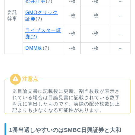
松井証券
(?)
-枚
-枚
–
委託
GMOクリック
-枚
-枚
–
幹事
証券
(?)
ライブスター証
-枚
-枚
–
券(?)
DMM株
(?)
-枚
-枚
–
※目論見書に記載後に更新。割当枚数が表示さ
れている場合は目論見書に記載されている数字
を元に算出したものです。実際の配分枚数は上
記よりも少なくなる可能性があります。
1番当選しやすいのはSMBC日興証券と大和