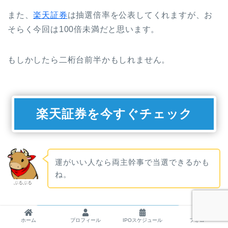
また、
楽天証券
は抽選倍率を公表してくれますが、お
そらく今回は100倍未満だと思います。
もしかしたら二桁台前半かもしれません。
楽天証券を今すぐチェック
運がいい人なら両主幹事で当選できるかも
ね。
ぶるぶる
喜んでいいかはまた別の話だけど。
ホーム
プロフィール
IPOスケジュール
フォロー