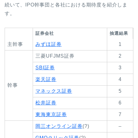
続いて、IPO幹事団と各社における期待度を紹介しま
す。
証券会社
抽選結果
主幹事
みずほ証券
1
三菱UFJMS証券
2
SBI証券
3
楽天証券
4
幹事
マネックス証券
5
松井証券
6
東海東京証券
7
岡三オンライン証券
(?)
–
GMOクリック証券
(?)
–